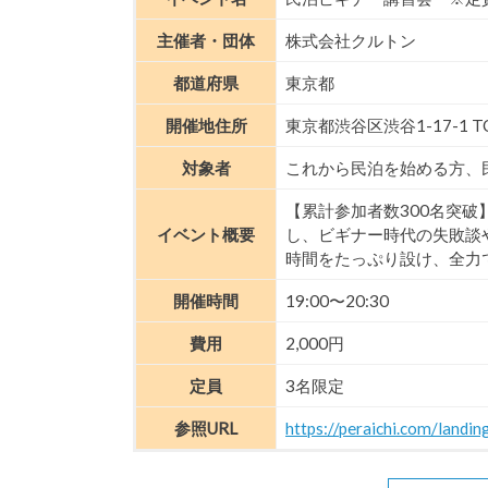
主催者・団体
株式会社クルトン
都道府県
東京都
開催地住所
東京都渋谷区渋谷1-17-1 T
対象者
これから民泊を始める方、
【累計参加者数300名突
イベント概要
し、ビギナー時代の失敗談
時間をたっぷり設け、全力
開催時間
19:00〜20:30
費用
2,000円
定員
3名限定
参照URL
https://peraichi.com/land