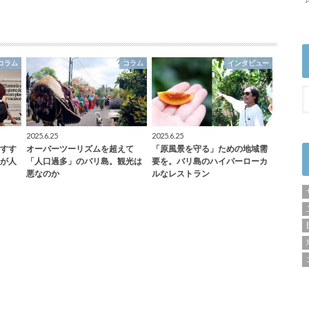
コラム
コラム
インタビュー
2025.6.25
2025.6.25
すす
オーバーツーリズムを超えて
「原風景を守る」ための地域需
が人
「人口過多」のバリ島。観光は
要を。バリ島のハイパーローカ
悪なのか
ルなレストラン