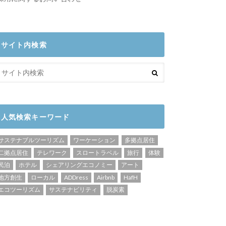
サイト内検索
人気検索キーワード
サステナブルツーリズム
ワーケーション
多拠点居住
二拠点居住
テレワーク
スロートラベル
旅行
体験
民泊
ホテル
シェアリングエコノミー
アート
地方創生
ローカル
ADDress
Airbnb
HafH
エコツーリズム
サステナビリティ
脱炭素