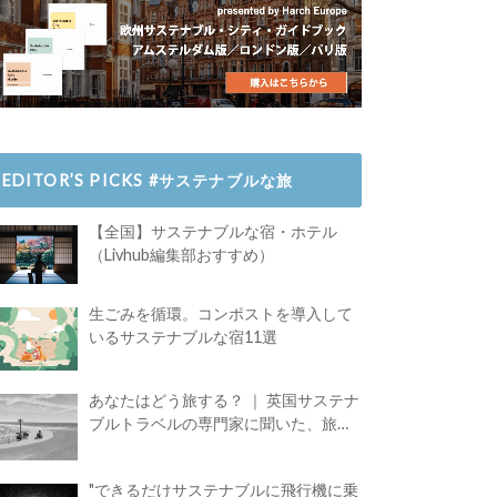
EDITOR’S PICKS #サステナブルな旅
【全国】サステナブルな宿・ホテル
（Livhub編集部おすすめ）
生ごみを循環。コンポストを導入して
いるサステナブルな宿11選
あなたはどう旅する？ ｜ 英国サステナ
ブルトラベルの専門家に聞いた、旅の
魅力
"できるだけサステナブルに飛行機に乗