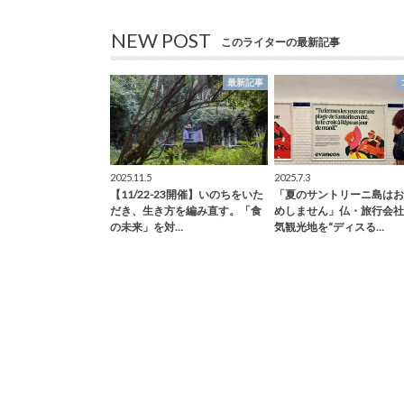
NEW POST
このライターの最新記事
最新記事
2025.11.5
2025.7.3
【11/22-23開催】いのちをいた
「夏のサントリーニ島はお
だき、生き方を編み直す。「食
めしません」仏・旅行会社
の未来」を対…
気観光地を“ディスる…