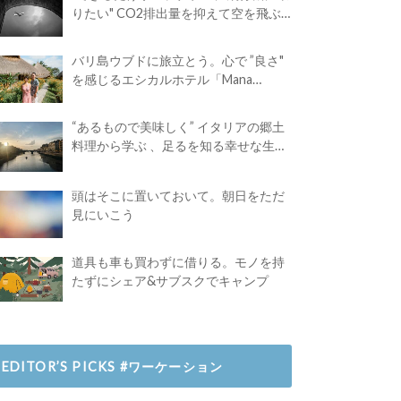
りたい" CO2排出量を抑えて空を飛ぶ
には？
バリ島ウブドに旅立とう。心で ”良さ"
を感じるエシカルホテル「Mana
Earthly Paradise」
“あるもので美味しく” イタリアの郷土
料理から学ぶ 、足るを知る幸せな生き
方
頭はそこに置いておいて。朝日をただ
見にいこう
道具も車も買わずに借りる。モノを持
たずにシェア&サブスクでキャンプ
EDITOR’S PICKS #ワーケーション