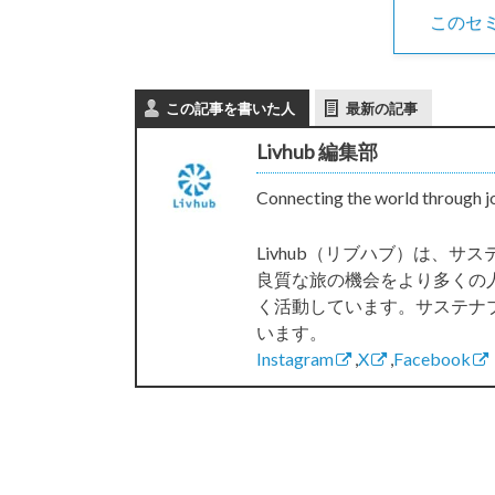
このセ
この記事を書いた人
最新の記事
Livhub 編集部
Connecting the world through j
Livhub（リブハブ）は、
良質な旅の機会をより多くの
く活動しています。サステナ
います。
Instagram
,
X
,
Facebook