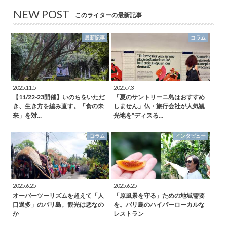
NEW POST
このライターの最新記事
最新記事
コラム
2025.11.5
2025.7.3
【11/22-23開催】いのちをいただ
「夏のサントリーニ島はおすすめ
き、生き方を編み直す。「食の未
しません」仏・旅行会社が人気観
来」を対…
光地を“ディスる…
コラム
インタビュー
2025.6.25
2025.6.25
オーバーツーリズムを超えて「人
「原風景を守る」ための地域需要
口過多」のバリ島。観光は悪なの
を。バリ島のハイパーローカルな
か
レストラン