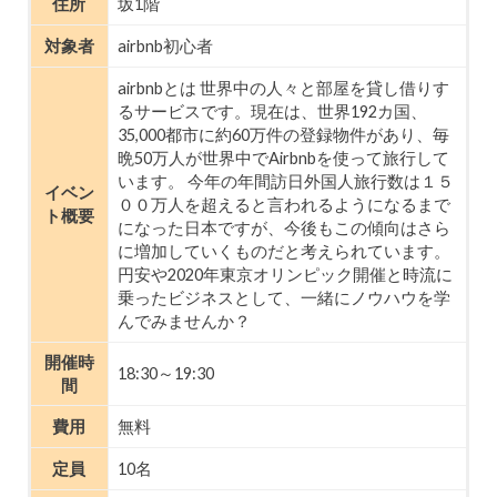
住所
坂1階
対象者
airbnb初心者
airbnbとは 世界中の人々と部屋を貸し借りす
るサービスです。現在は、世界192カ国、
35,000都市に約60万件の登録物件があり、毎
晩50万人が世界中でAirbnbを使って旅行して
います。 今年の年間訪日外国人旅行数は１５
イベン
００万人を超えると言われるようになるまで
ト概要
になった日本ですが、今後もこの傾向はさら
に増加していくものだと考えられています。
円安や2020年東京オリンピック開催と時流に
乗ったビジネスとして、一緒にノウハウを学
んでみませんか？
開催時
18:30～19:30
間
費用
無料
定員
10名