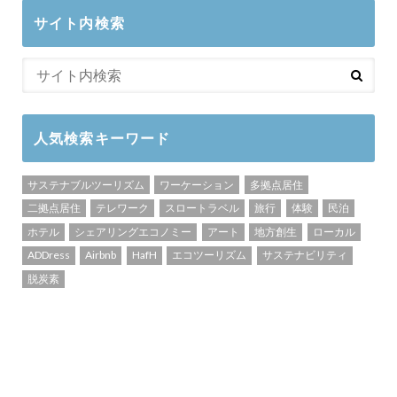
サイト内検索
人気検索キーワード
サステナブルツーリズム
ワーケーション
多拠点居住
二拠点居住
テレワーク
スロートラベル
旅行
体験
民泊
ホテル
シェアリングエコノミー
アート
地方創生
ローカル
ADDress
Airbnb
HafH
エコツーリズム
サステナビリティ
脱炭素