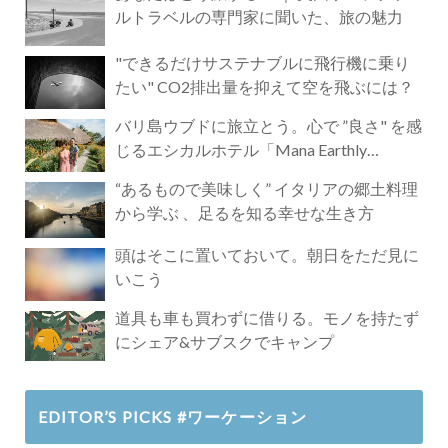
ルトラベルの専門家に聞いた、旅の魅力
"できるだけサステナブルに飛行機に乗り
たい" CO2排出量を抑えて空を飛ぶには？
バリ島ウブドに旅立とう。心で ”良さ" を感
じるエシカルホテル「Mana Earthly
Paradise」
“あるもので美味しく” イタリアの郷土料理
から学ぶ 、足るを知る幸せな生き方
頭はそこに置いておいて。朝日をただ見に
いこう
道具も車も買わずに借りる。モノを持たず
にシェア&サブスクでキャンプ
EDITOR’S PICKS #ワーケーション