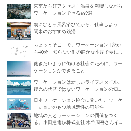
東京から好アクセス！温泉を満喫しながら
ワーケーションできる宿9選
朝にひとっ風呂浴びてから、仕事しよう！
関東のおすすめ銭湯
ちょっとそこまで、ワーケーション | 家か
ら40分、知らない町の静かな本屋で夢に近
づく4時間の旅
働きたいように働ける社会のために、ワー
ケーションができること
ワーケーションは新しいライフスタイル。
観光の代替ではないワーケーションの知ら
れざる魅力
日本ワーケーション協会に聞いた、ワーケ
ーションのもつ地域活性の可能性
地域の人とワーケーションの価値をつく
る。小田急電鉄株式会社 木谷周吾さんイン
タビュー