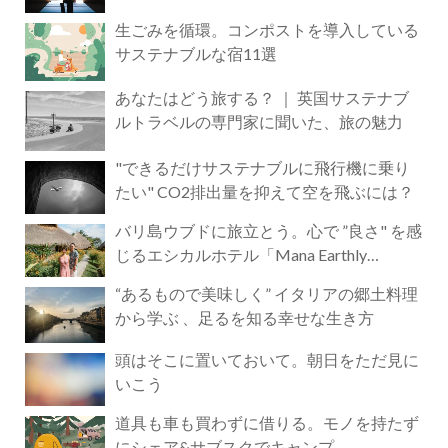
生ごみを循環。コンポストを導入している
サステナブルな宿11選
あなたはどう旅する？ ｜ 英国サステナブ
ルトラベルの専門家に聞いた、旅の魅力
"できるだけサステナブルに飛行機に乗り
たい" CO2排出量を抑えて空を飛ぶには？
バリ島ウブドに旅立とう。心で ”良さ" を感
じるエシカルホテル「Mana Earthly
Paradise」
“あるもので美味しく” イタリアの郷土料理
から学ぶ 、足るを知る幸せな生き方
頭はそこに置いておいて。朝日をただ見に
いこう
道具も車も買わずに借りる。モノを持たず
にシェア&サブスクでキャンプ