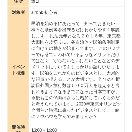
住所
坂1F
対象者
airbnb 初心者
民泊を始めるにあたって、知っておきたい
様々な条例等を出来るだけわかりやすく解説
します。 民泊元年となる２０１６年。東京都
大田区を皮切りに、各自治体で民泊条例制定
に向けての動きが始まってます。 このセミナ
ーでは巷でいわれているようなメリットだけ
ではなく、守らないといけないことなどのデ
イベン
メリットについてもしっかりお話しいたしま
ト概要
す。民泊をこれからのビジネスとし、大局的
な視点で捉えることが大切です。 昨年の年間
訪日外国人旅行数は５００万人を超えると言
われるようになるまでになった日本ですが、
今後もこの傾向はさらに増加していくものだ
と考えられています。 2020年東京オリンピッ
ク開催と時流に乗ったビジネスとして、一緒
にノウハウを学んでみませんか？
開催時
13:00～16:00