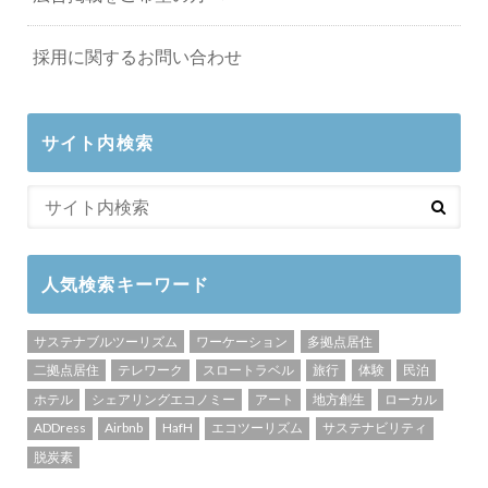
採用に関するお問い合わせ
サイト内検索
人気検索キーワード
サステナブルツーリズム
ワーケーション
多拠点居住
二拠点居住
テレワーク
スロートラベル
旅行
体験
民泊
ホテル
シェアリングエコノミー
アート
地方創生
ローカル
ADDress
Airbnb
HafH
エコツーリズム
サステナビリティ
脱炭素