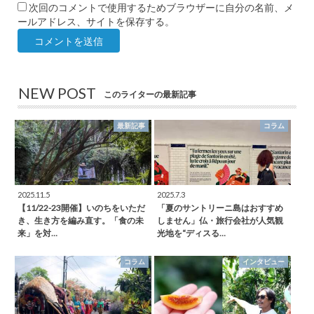
次回のコメントで使用するためブラウザーに自分の名前、メ
ールアドレス、サイトを保存する。
NEW POST
このライターの最新記事
最新記事
コラム
2025.11.5
2025.7.3
【11/22-23開催】いのちをいただ
「夏のサントリーニ島はおすすめ
き、生き方を編み直す。「食の未
しません」仏・旅行会社が人気観
来」を対…
光地を“ディスる…
コラム
インタビュー