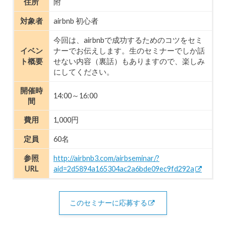
住所
附
対象者
airbnb 初心者
今回は、airbnbで成功するためのコツをセミ
イベン
ナーでお伝えします。生のセミナーでしか話
ト概要
せない内容（裏話）もありますので、楽しみ
にしてください。
開催時
14:00～16:00
間
費用
1,000円
定員
60名
参照
http://airbnb3.com/airbseminar/?
URL
aid=2d5894a165304ac2a6bde09ec9fd292a
このセミナーに応募する