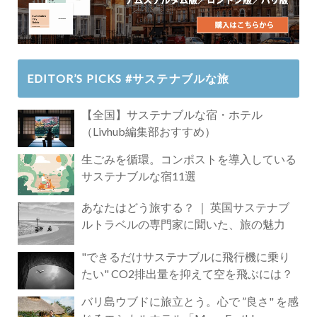
EDITOR’S PICKS #サステナブルな旅
【全国】サステナブルな宿・ホテル
（Livhub編集部おすすめ）
生ごみを循環。コンポストを導入している
サステナブルな宿11選
あなたはどう旅する？ ｜ 英国サステナブ
ルトラベルの専門家に聞いた、旅の魅力
"できるだけサステナブルに飛行機に乗り
たい" CO2排出量を抑えて空を飛ぶには？
バリ島ウブドに旅立とう。心で ”良さ" を感