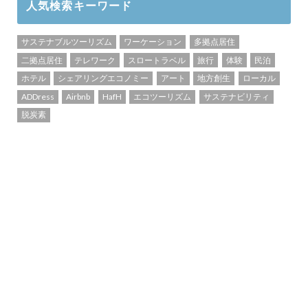
人気検索キーワード
サステナブルツーリズム
ワーケーション
多拠点居住
二拠点居住
テレワーク
スロートラベル
旅行
体験
民泊
ホテル
シェアリングエコノミー
アート
地方創生
ローカル
ADDress
Airbnb
HafH
エコツーリズム
サステナビリティ
脱炭素