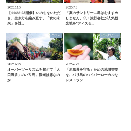
2025.11.5
2025.7.3
【11/22-23開催】いのちをいただ
「夏のサントリーニ島はおすすめ
き、生き方を編み直す。「食の未
しません」仏・旅行会社が人気観
来」を対…
光地を“ディスる…
コラム
インタビュー
2025.6.25
2025.6.25
オーバーツーリズムを超えて「人
「原風景を守る」ための地域需要
口過多」のバリ島。観光は悪なの
を。バリ島のハイパーローカルな
か
レストラン