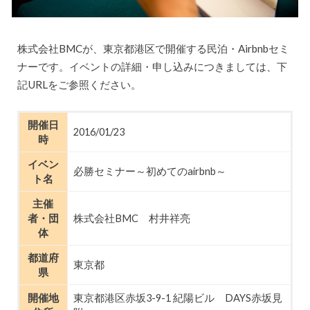
株式会社BMCが、東京都港区で開催する民泊・Airbnbセミ
ナーです。イベントの詳細・申し込みにつきましては、下
記URLをご参照ください。
開催日
2016/01/23
時
イベン
必勝セミナー～初めてのairbnb～
ト名
主催
者・団
株式会社BMC 村井祥亮
体
都道府
東京都
県
開催地
東京都港区赤坂3-9-1 紀陽ビル DAYS赤坂見