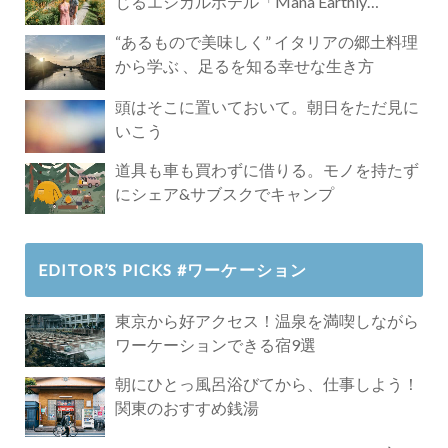
じるエシカルホテル「Mana Earthly
Paradise」
“あるもので美味しく” イタリアの郷土料理
から学ぶ 、足るを知る幸せな生き方
頭はそこに置いておいて。朝日をただ見に
いこう
道具も車も買わずに借りる。モノを持たず
にシェア&サブスクでキャンプ
EDITOR’S PICKS #ワーケーション
東京から好アクセス！温泉を満喫しながら
ワーケーションできる宿9選
朝にひとっ風呂浴びてから、仕事しよう！
関東のおすすめ銭湯