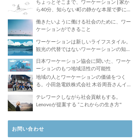
ちょっとそこまで、ワーケーション | 家か
ら40分、知らない町の静かな本屋で夢に近
づく4時間の旅
働きたいように働ける社会のために、ワー
ケーションができること
ワーケーションは新しいライフスタイル。
観光の代替ではないワーケーションの知ら
れざる魅力
日本ワーケーション協会に聞いた、ワーケ
ーションのもつ地域活性の可能性
地域の人とワーケーションの価値をつく
る。小田急電鉄株式会社 木谷周吾さんイン
タビュー
テレワークしながら社会貢献もする。
Lenovoが提案する ”これからの生き方"
お問い合わせ