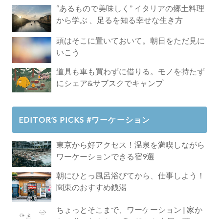
Paradise」
“あるもので美味しく” イタリアの郷土料理
から学ぶ 、足るを知る幸せな生き方
頭はそこに置いておいて。朝日をただ見に
いこう
道具も車も買わずに借りる。モノを持たず
にシェア&サブスクでキャンプ
EDITOR’S PICKS #ワーケーション
東京から好アクセス！温泉を満喫しながら
ワーケーションできる宿9選
朝にひとっ風呂浴びてから、仕事しよう！
関東のおすすめ銭湯
ちょっとそこまで、ワーケーション | 家か