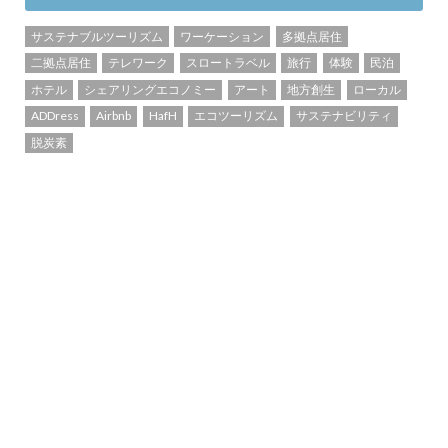
サステナブルツーリズム
ワーケーション
多拠点居住
二拠点居住
テレワーク
スロートラベル
旅行
体験
民泊
ホテル
シェアリングエコノミー
アート
地方創生
ローカル
ADDress
Airbnb
HafH
エコツーリズム
サステナビリティ
脱炭素