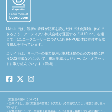
Livhubでは、読者の皆様が記事を読むだけで社会貢献に参加で
きるよう、アーティクル株式会社が運営する「
UU Fund
」を通
じて、1ユニークユーザーにつき0.1円をNPO団体に寄付する取
り組みを行っています。
当サイトは、サーバーの電力使用と取材活動のための移動に伴
うCO2排出などにおいて、排出削減およびカーボン・オフセッ
トに取り組んでいます（
詳細
）。
【広告主の開示について】
・当サイトは、主に広告主の皆様から支払われる広告収入により運営が成り立っ
ています。
・記事広告について：広告主より対価をいただき作成・掲載している記事につい