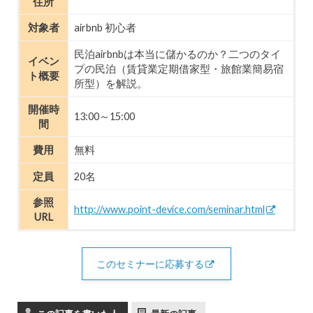
住所
対象者
airbnb 初心者
民泊airbnbは本当に儲かるのか？二つのタイ
イベン
プの民泊（賃貸業定期借家型・旅館業簡易宿
ト概要
所型）を解説。
開催時
13:00～15:00
間
費用
無料
定員
20名
参照
http://www.point-device.com/seminar.html
URL
このセミナーに応募する