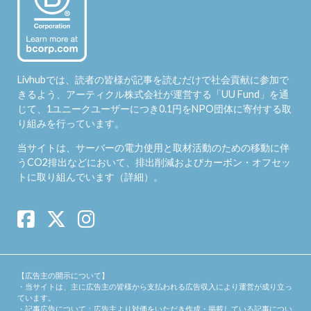
Livhubでは、読者の皆様が記事を読むだけで社会貢献に参加で
きるよう、アーティクル株式会社が運営する「
UU Fund
」を通
じて、1ユニークユーザーにつき0.1円をNPO団体に寄付する取
り組みを行っています。
当サイトは、サーバーの電力使用と取材活動のための移動に伴
うCO2排出などにおいて、排出削減およびカーボン・オフセッ
トに取り組んでいます（
詳細
）。
【広告主の開示について】
・当サイトは、主に広告主の皆様から支払われる広告収入により運営が成り立っ
ています。
・記事広告について：広告主より対価をいただき作成・掲載している記事につい