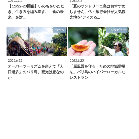
2025.11.5
2025.7.3
【11/22-23開催】いのちをいただ
「夏のサントリーニ島はおすすめ
き、生き方を編み直す。「食の未
しません」仏・旅行会社が人気観
来」を対…
光地を“ディスる…
コラム
インタビュー
2025.6.25
2025.6.25
オーバーツーリズムを超えて「人
「原風景を守る」ための地域需要
口過多」のバリ島。観光は悪なの
を。バリ島のハイパーローカルな
か
レストラン