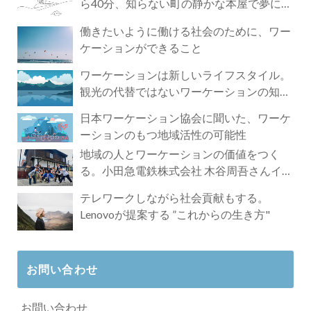
ら40分、知らない町の静かな本屋で夢に近
づく4時間の旅
働きたいように働ける社会のために、ワー
ケーションができること
ワーケーションは新しいライフスタイル。
観光の代替ではないワーケーションの知ら
れざる魅力
日本ワーケーション協会に聞いた、ワーケ
ーションのもつ地域活性の可能性
地域の人とワーケーションの価値をつく
る。小田急電鉄株式会社 木谷周吾さんイン
タビュー
テレワークしながら社会貢献もする。
Lenovoが提案する ”これからの生き方"
お問い合わせ
お問い合わせ