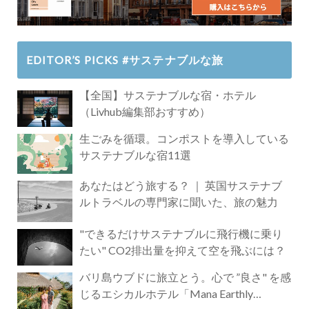
EDITOR’S PICKS #サステナブルな旅
【全国】サステナブルな宿・ホテル
（Livhub編集部おすすめ）
生ごみを循環。コンポストを導入している
サステナブルな宿11選
あなたはどう旅する？ ｜ 英国サステナブ
ルトラベルの専門家に聞いた、旅の魅力
"できるだけサステナブルに飛行機に乗り
たい" CO2排出量を抑えて空を飛ぶには？
バリ島ウブドに旅立とう。心で ”良さ" を感
じるエシカルホテル「Mana Earthly