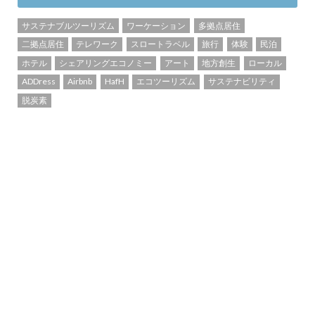
サステナブルツーリズム
ワーケーション
多拠点居住
二拠点居住
テレワーク
スロートラベル
旅行
体験
民泊
ホテル
シェアリングエコノミー
アート
地方創生
ローカル
ADDress
Airbnb
HafH
エコツーリズム
サステナビリティ
脱炭素