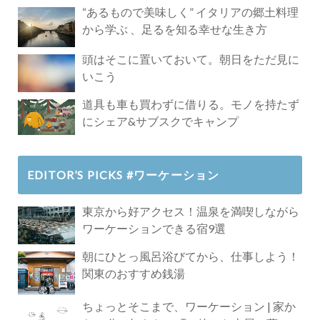
Paradise」
“あるもので美味しく” イタリアの郷土料理
から学ぶ 、足るを知る幸せな生き方
頭はそこに置いておいて。朝日をただ見に
いこう
道具も車も買わずに借りる。モノを持たず
にシェア&サブスクでキャンプ
EDITOR’S PICKS #ワーケーション
東京から好アクセス！温泉を満喫しながら
ワーケーションできる宿9選
朝にひとっ風呂浴びてから、仕事しよう！
関東のおすすめ銭湯
ちょっとそこまで、ワーケーション | 家か