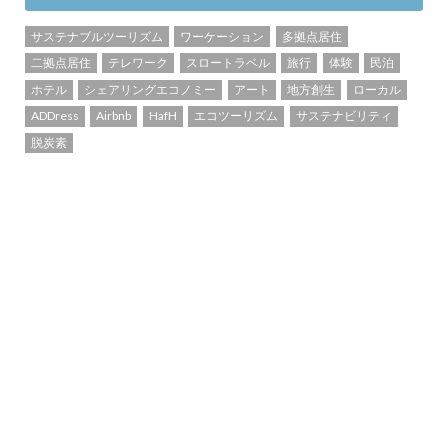
サステナブルツーリズム
ワーケーション
多拠点居住
二拠点居住
テレワーク
スロートラベル
旅行
体験
民泊
ホテル
シェアリングエコノミー
アート
地方創生
ローカル
ADDress
Airbnb
HafH
エコツーリズム
サステナビリティ
脱炭素