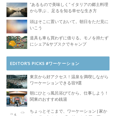
Paradise」
“あるもので美味しく” イタリアの郷土料理
から学ぶ 、足るを知る幸せな生き方
頭はそこに置いておいて。朝日をただ見に
いこう
道具も車も買わずに借りる。モノを持たず
にシェア&サブスクでキャンプ
EDITOR’S PICKS #ワーケーション
東京から好アクセス！温泉を満喫しながら
ワーケーションできる宿9選
朝にひとっ風呂浴びてから、仕事しよう！
関東のおすすめ銭湯
ちょっとそこまで、ワーケーション | 家か