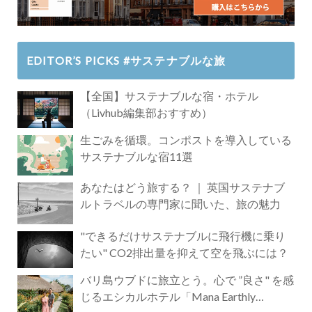
EDITOR’S PICKS #サステナブルな旅
【全国】サステナブルな宿・ホテル
（Livhub編集部おすすめ）
生ごみを循環。コンポストを導入している
サステナブルな宿11選
あなたはどう旅する？ ｜ 英国サステナブ
ルトラベルの専門家に聞いた、旅の魅力
"できるだけサステナブルに飛行機に乗り
たい" CO2排出量を抑えて空を飛ぶには？
バリ島ウブドに旅立とう。心で ”良さ" を感
じるエシカルホテル「Mana Earthly