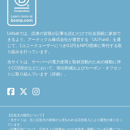
Livhubでは、読者の皆様が記事を読むだけで社会貢献に参加で
きるよう、アーティクル株式会社が運営する「
UU Fund
」を通
じて、1ユニークユーザーにつき0.1円をNPO団体に寄付する取
り組みを行っています。
当サイトは、サーバーの電力使用と取材活動のための移動に伴
うCO2排出などにおいて、排出削減およびカーボン・オフセッ
トに取り組んでいます（
詳細
）。
【広告主の開示について】
・当サイトは、主に広告主の皆様から支払われる広告収入により運営が成り立っ
ています。
・記事広告について：広告主より対価をいただき作成・掲載している記事につい