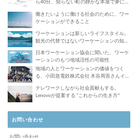
ら40分、知らない町の静かな本屋で夢に近
づく4時間の旅
働きたいように働ける社会のために、ワー
ケーションができること
ワーケーションは新しいライフスタイル。
観光の代替ではないワーケーションの知ら
れざる魅力
日本ワーケーション協会に聞いた、ワーケ
ーションのもつ地域活性の可能性
地域の人とワーケーションの価値をつく
る。小田急電鉄株式会社 木谷周吾さんイン
タビュー
テレワークしながら社会貢献もする。
Lenovoが提案する ”これからの生き方"
お問い合わせ
お問い合わせ