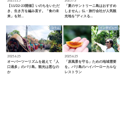
2025.11.5
2025.7.3
【11/22-23開催】いのちをいただ
「夏のサントリーニ島はおすすめ
き、生き方を編み直す。「食の未
しません」仏・旅行会社が人気観
来」を対…
光地を“ディスる…
コラム
インタビュー
2025.6.25
2025.6.25
オーバーツーリズムを超えて「人
「原風景を守る」ための地域需要
口過多」のバリ島。観光は悪なの
を。バリ島のハイパーローカルな
か
レストラン