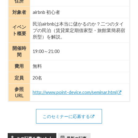
住所
対象者
airbnb 初心者
民泊airbnbは本当に儲かるのか？二つのタイ
イベン
プの民泊（賃貸業定期借家型・旅館業簡易宿
ト概要
所型）を解説。
開催時
19:00～21:00
間
費用
無料
定員
20名
参照
http://www.point-device.com/seminar.html
URL
このセミナーに応募する