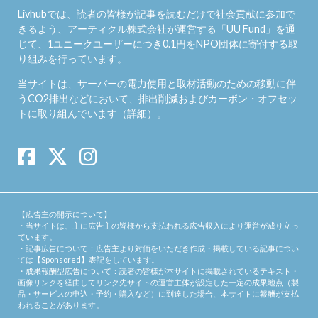
Livhubでは、読者の皆様が記事を読むだけで社会貢献に参加で
きるよう、アーティクル株式会社が運営する「
UU Fund
」を通
じて、1ユニークユーザーにつき0.1円をNPO団体に寄付する取
り組みを行っています。
当サイトは、サーバーの電力使用と取材活動のための移動に伴
うCO2排出などにおいて、排出削減およびカーボン・オフセッ
トに取り組んでいます（
詳細
）。
【広告主の開示について】
・当サイトは、主に広告主の皆様から支払われる広告収入により運営が成り立っ
ています。
・記事広告について：広告主より対価をいただき作成・掲載している記事につい
ては【Sponsored】表記をしています。
・成果報酬型広告について：読者の皆様が本サイトに掲載されているテキスト・
画像リンクを経由してリンク先サイトの運営主体が設定した一定の成果地点（製
品・サービスの申込・予約・購入など）に到達した場合、本サイトに報酬が支払
われることがあります。