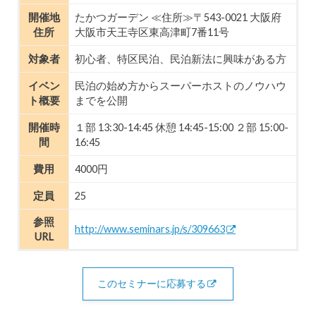
開催地
たかつガーデン ≪住所≫〒543-0021 大阪府
住所
大阪市天王寺区東高津町7番11号
対象者
初心者、特区民泊、民泊新法に興味がある方
イベン
民泊の始め方からスーパーホストのノウハウ
ト概要
までを公開
開催時
１部 13:30-14:45 休憩 14:45-15:00 ２部 15:00-
間
16:45
費用
4000円
定員
25
参照
http://www.seminars.jp/s/309663
URL
このセミナーに応募する