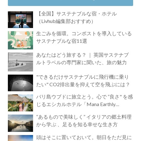
【全国】サステナブルな宿・ホテル
（Livhub編集部おすすめ）
生ごみを循環。コンポストを導入している
サステナブルな宿11選
あなたはどう旅する？ ｜ 英国サステナブ
ルトラベルの専門家に聞いた、旅の魅力
"できるだけサステナブルに飛行機に乗り
たい" CO2排出量を抑えて空を飛ぶには？
バリ島ウブドに旅立とう。心で ”良さ" を感
じるエシカルホテル「Mana Earthly
Paradise」
“あるもので美味しく” イタリアの郷土料理
から学ぶ 、足るを知る幸せな生き方
頭はそこに置いておいて。朝日をただ見に