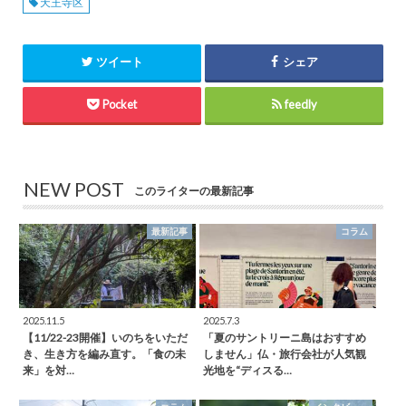
天王寺区
ツイート
シェア
Pocket
feedly
NEW POST
このライターの最新記事
最新記事
コラム
2025.11.5
2025.7.3
【11/22-23開催】いのちをいただ
「夏のサントリーニ島はおすすめ
き、生き方を編み直す。「食の未
しません」仏・旅行会社が人気観
来」を対…
光地を“ディスる…