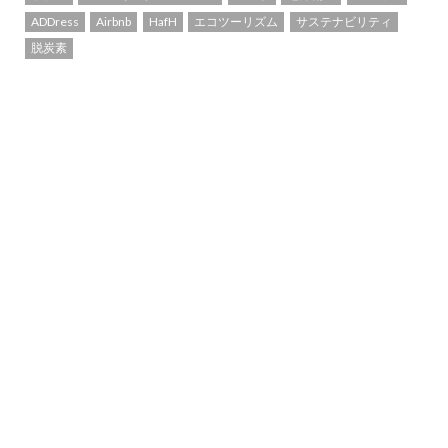
ADDress
Airbnb
HafH
エコツーリズム
サステナビリティ
脱炭素