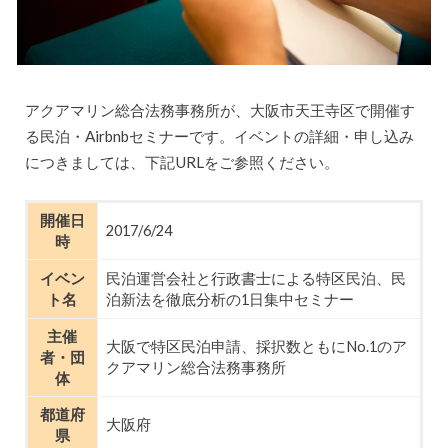
アクアマリン総合法務事務所が、大阪市天王寺区で開催す
る民泊・Airbnbセミナーです。イベントの詳細・申し込み
につきましては、下記URLをご参照ください。
開催日
2017/6/24
時
イベン
民泊運営会社と行政書士による特区民泊、民
ト名
泊新法を徹底分析の1日集中セミナー
主催
大阪で特区民泊申請、採択数ともにNo.1のア
者・団
クアマリン総合法務事務所
体
都道府
大阪府
県