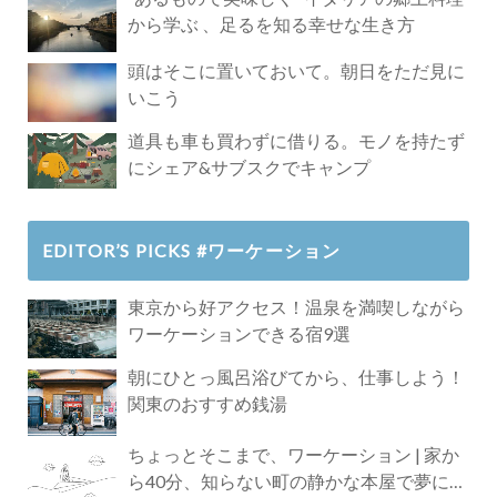
から学ぶ 、足るを知る幸せな生き方
頭はそこに置いておいて。朝日をただ見に
いこう
道具も車も買わずに借りる。モノを持たず
にシェア&サブスクでキャンプ
EDITOR’S PICKS #ワーケーション
東京から好アクセス！温泉を満喫しながら
ワーケーションできる宿9選
朝にひとっ風呂浴びてから、仕事しよう！
関東のおすすめ銭湯
ちょっとそこまで、ワーケーション | 家か
ら40分、知らない町の静かな本屋で夢に近