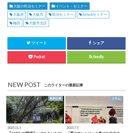
大阪の民泊セミナー
イベント・セミナー
大阪府
大阪市
民泊セミナー
Airbnbセミナー
梅田
大阪市北区
ツイート
シェア
Pocket
feedly
NEW POST
このライターの最新記事
最新記事
コラム
2025.11.5
2025.7.3