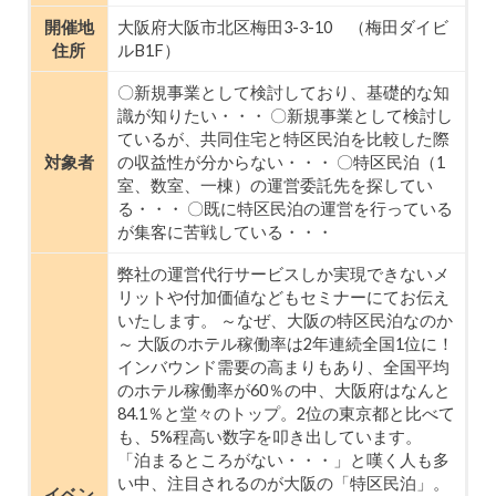
開催地
大阪府大阪市北区梅田3-3-10 （梅田ダイビ
住所
ルB1F）
〇新規事業として検討しており、基礎的な知
識が知りたい・・・ 〇新規事業として検討し
ているが、共同住宅と特区民泊を比較した際
対象者
の収益性が分からない・・・ 〇特区民泊（1
室、数室、一棟）の運営委託先を探してい
る・・・ 〇既に特区民泊の運営を行っている
が集客に苦戦している・・・
弊社の運営代行サービスしか実現できないメ
リットや付加価値などもセミナーにてお伝え
いたします。 ～なぜ、大阪の特区民泊なのか
～ 大阪のホテル稼働率は2年連続全国1位に！
インバウンド需要の高まりもあり、全国平均
のホテル稼働率が60％の中、大阪府はなんと
84.1％と堂々のトップ。2位の東京都と比べて
も、5%程高い数字を叩き出しています。
「泊まるところがない・・・」と嘆く人も多
い中、注目されるのが大阪の「特区民泊」。
イベン