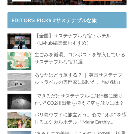
EDITOR’S PICKS #サステナブルな旅
【全国】サステナブルな宿・ホテル
（Livhub編集部おすすめ）
生ごみを循環。コンポストを導入している
サステナブルな宿11選
あなたはどう旅する？ ｜ 英国サステナブ
ルトラベルの専門家に聞いた、旅の魅力
"できるだけサステナブルに飛行機に乗り
たい" CO2排出量を抑えて空を飛ぶには？
バリ島ウブドに旅立とう。心で ”良さ" を感
じるエシカルホテル「Mana Earthly
Paradise」
“あるもので美味しく” イタリアの郷土料理