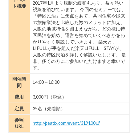
2017年1月より規制の緩和もあり、益々熱い
ト概要
視線を浴びています。 今回のセミナーでは、
「特区民泊」に焦点をあて、共同住宅や従来
の旅館業法と比較した際のメリットに加え、
大阪の地域特性を踏まえながら、どの様に特
区民泊を始め、運営を始めていくべきかをわ
かりやすく解説していきます。 楽天と、
LIFULLが手を組んだ楽天LIFULL STAYが、
大阪の特区民泊を詳しく解説いたします。 是
非、多くの方にご参加いただけますと幸いで
す。
開催時
14:00～16:00
間
費用
3,000円（税込）
定員
35名（先着順）
参照
http://peatix.com/event/319100
URL