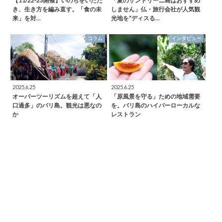
【11/22-23開催】いのちをいただ
「夏のサントリーニ島はおすすめ
き、生き方を編み直す。「食の未
しません」仏・旅行会社が人気観
来」を対…
光地を“ディスる…
コラム
インタビュー
2025.6.25
2025.6.25
オーバーツーリズムを超えて「人
「原風景を守る」ための地域需要
口過多」のバリ島。観光は悪なの
を。バリ島のハイパーローカルな
か
レストラン