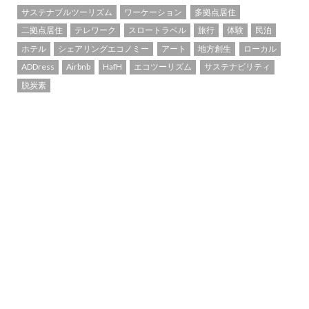
サステナブルツーリズム
ワーケーション
多拠点居住
二拠点居住
テレワーク
スロートラベル
旅行
体験
民泊
ホテル
シェアリングエコノミー
アート
地方創生
ローカル
ADDress
Airbnb
HafH
エコツーリズム
サステナビリティ
脱炭素