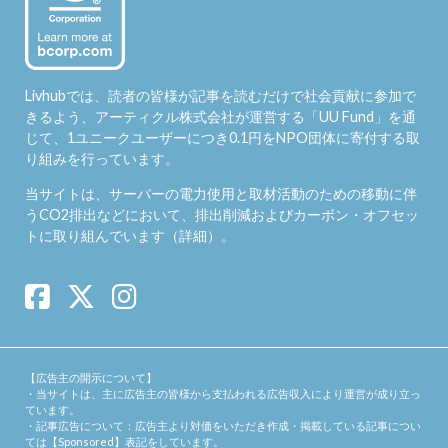
Livhubでは、読者の皆様が記事を読むだけで社会貢献に参加で
きるよう、アーティクル株式会社が運営する「
UU Fund
」を通
じて、1ユニークユーザーにつき0.1円をNPO団体に寄付する取
り組みを行っています。
当サイトは、サーバーの電力使用と取材活動のための移動に伴
うCO2排出などにおいて、排出削減およびカーボン・オフセッ
トに取り組んでいます（
詳細
）。
【広告主の開示について】
・当サイトは、主に広告主の皆様から支払われる広告収入により運営が成り立っ
ています。
・記事広告について：広告主より対価をいただき作成・掲載している記事につい
ては【Sponsored】表記をしています。