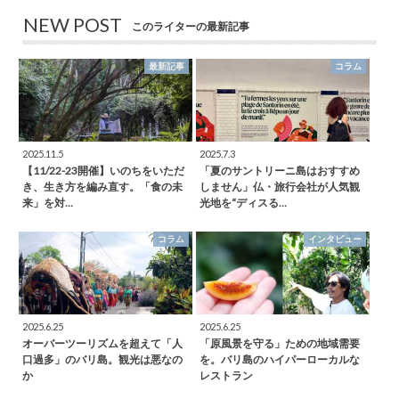
NEW POST
このライターの最新記事
最新記事
コラム
2025.11.5
2025.7.3
【11/22-23開催】いのちをいただ
「夏のサントリーニ島はおすすめ
き、生き方を編み直す。「食の未
しません」仏・旅行会社が人気観
来」を対…
光地を“ディスる…
コラム
インタビュー
2025.6.25
2025.6.25
オーバーツーリズムを超えて「人
「原風景を守る」ための地域需要
口過多」のバリ島。観光は悪なの
を。バリ島のハイパーローカルな
か
レストラン