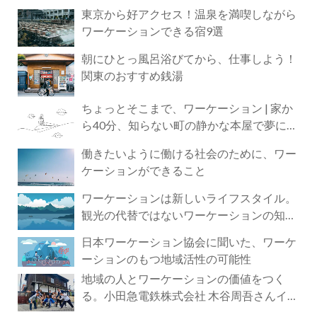
東京から好アクセス！温泉を満喫しながら
ワーケーションできる宿9選
朝にひとっ風呂浴びてから、仕事しよう！
関東のおすすめ銭湯
ちょっとそこまで、ワーケーション | 家か
ら40分、知らない町の静かな本屋で夢に近
づく4時間の旅
働きたいように働ける社会のために、ワー
ケーションができること
ワーケーションは新しいライフスタイル。
観光の代替ではないワーケーションの知ら
れざる魅力
日本ワーケーション協会に聞いた、ワーケ
ーションのもつ地域活性の可能性
地域の人とワーケーションの価値をつく
る。小田急電鉄株式会社 木谷周吾さんイン
タビュー