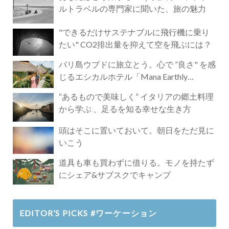
ルトラベルの専門家に聞いた、旅の魅力
"できるだけサステナブルに飛行機に乗り
たい" CO2排出量を抑えて空を飛ぶには？
バリ島ウブドに旅立とう。心で ”良さ" を感
じるエシカルホテル「Mana Earthly
Paradise」
“あるもので美味しく” イタリアの郷土料理
から学ぶ 、足るを知る幸せな生き方
頭はそこに置いておいて。朝日をただ見に
いこう
道具も車も買わずに借りる。モノを持たず
にシェア&サブスクでキャンプ
EDITOR’S PICKS #ワーケーション