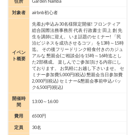
住所
Garden Namba
対象者
airbnb初心者
先着お申込み30名様限定開催! フロンティア
総合国際法務事務所 代表 行政書士 田上 創 先
生を講師に迎え。 いま話題のセミナー! 「民
泊ビジネスを成功させるコツ」 を13時～15時
迄。 その後フリードリンク軽食付きのカジュ
イベン
アルな 懇親会(ご相談会)を15時～16時迄とし
ト概要
た2部構成。 楽しんでご参加頂ける内容にし
ております。 お気軽にお越し下さいませ。 セ
ミナー参加費5,000円(税込) 懇親会当日参加費
2,000円(税込) セミナー&懇親会事前申込パッ
ク6,500円(税込)
開催時
13:00～16:00
間
費用
6500円
定員
30名