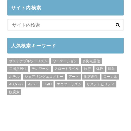
サイト内検索
人気検索キーワード
サステナブルツーリズム
ワーケーション
多拠点居住
二拠点居住
テレワーク
スロートラベル
旅行
体験
民泊
ホテル
シェアリングエコノミー
アート
地方創生
ローカル
ADDress
Airbnb
HafH
エコツーリズム
サステナビリティ
脱炭素