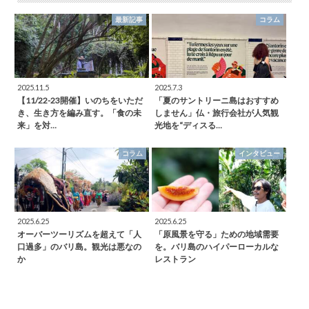
最新記事
コラム
2025.11.5
2025.7.3
【11/22-23開催】いのちをいただ
「夏のサントリーニ島はおすすめ
き、生き方を編み直す。「食の未
しません」仏・旅行会社が人気観
来」を対…
光地を“ディスる…
コラム
インタビュー
2025.6.25
2025.6.25
オーバーツーリズムを超えて「人
「原風景を守る」ための地域需要
口過多」のバリ島。観光は悪なの
を。バリ島のハイパーローカルな
か
レストラン