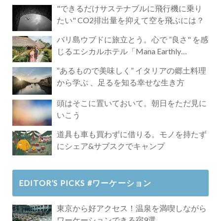
"できるだけサステナブルに飛行機に乗り
たい" CO2排出量を抑えて空を飛ぶには？
バリ島ウブドに旅立とう。心で ”良さ" を感
じるエシカルホテル「Mana Earthly
Paradise」
“あるもので美味しく” イタリアの郷土料理
から学ぶ 、足るを知る幸せな生き方
頭はそこに置いておいて。朝日をただ見に
いこう
道具も車も買わずに借りる。モノを持たず
にシェア&サブスクでキャンプ
EDITOR’S PICKS #ワーケーション
東京から好アクセス！温泉を満喫しながら
ワーケーションできる宿9選