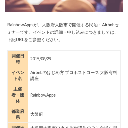
RainbowAppsが、大阪府大阪市で開催する民泊・Airbnbセ
ミナーです。イベントの詳細・申し込みにつきましては、
下記URLをご参照ください。
開催日
2015/08/29
時
イベン
Airbnbのはじめ方 プロホストコース 大阪有料
ト名
講座
主催
者・団
RainbowApps
体
都道府
大阪府
県
開催地
大阪府大阪市中央区 ※受講生のみに会場を開