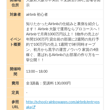
住所
示
対象者
airbnb 初心者
知りたかったAirbnbの仕組みと裏側を紹介し
ます！ Airbnb 大阪で運用ならプロコースへ！
Airbnbで月商1000万円以上！ 1物件の売上が
イベン
年間1500万円 貸出前の部屋に2週間の先行予
ト概要
約で100万円の売上 1週間で5軒同時オープ
ン、初月から黒字の運営ノウハウ 家賃の4倍
稼ぐ、選ばれるAirbnbのお部屋の作り方を一
挙公開！！
開催時
13:00～18:00
間
費用
全3講義：受講料 130,000円
定員
-
参照
http://school.rainbowapps.com/airbnb/entryos
URL
aka