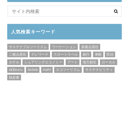
人気検索キーワード
サステナブルツーリズム
ワーケーション
多拠点居住
二拠点居住
テレワーク
スロートラベル
旅行
体験
民泊
ホテル
シェアリングエコノミー
アート
地方創生
ローカル
ADDress
Airbnb
HafH
エコツーリズム
サステナビリティ
脱炭素