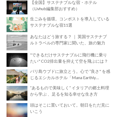
【全国】サステナブルな宿・ホテル
（Livhub編集部おすすめ）
生ごみを循環。コンポストを導入している
サステナブルな宿11選
あなたはどう旅する？ ｜ 英国サステナブ
ルトラベルの専門家に聞いた、旅の魅力
"できるだけサステナブルに飛行機に乗り
たい" CO2排出量を抑えて空を飛ぶには？
バリ島ウブドに旅立とう。心で ”良さ" を感
じるエシカルホテル「Mana Earthly
Paradise」
“あるもので美味しく” イタリアの郷土料理
から学ぶ 、足るを知る幸せな生き方
頭はそこに置いておいて。朝日をただ見に
いこう