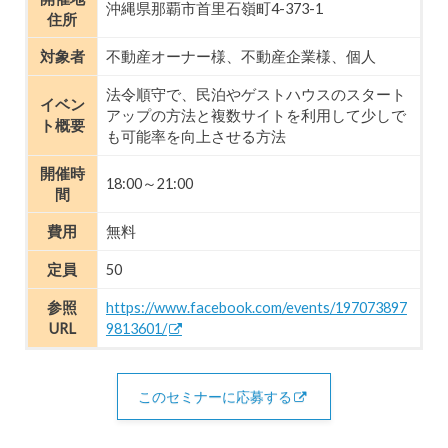
沖縄県那覇市首里石嶺町4-373-1
住所
対象者
不動産オーナー様、不動産企業様、個人
法令順守で、民泊やゲストハウスのスタート
イベン
アップの方法と複数サイトを利用して少しで
ト概要
も可能率を向上させる方法
開催時
18:00～21:00
間
費用
無料
定員
50
参照
https://www.facebook.com/events/197073897
URL
9813601/
このセミナーに応募する