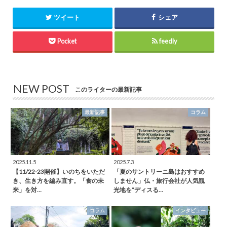
ツイート
シェア
Pocket
feedly
NEW POST
このライターの最新記事
最新記事
コラム
2025.11.5
2025.7.3
【11/22-23開催】いのちをいただ
「夏のサントリーニ島はおすすめ
き、生き方を編み直す。「食の未
しません」仏・旅行会社が人気観
来」を対…
光地を“ディスる…
コラム
インタビュー