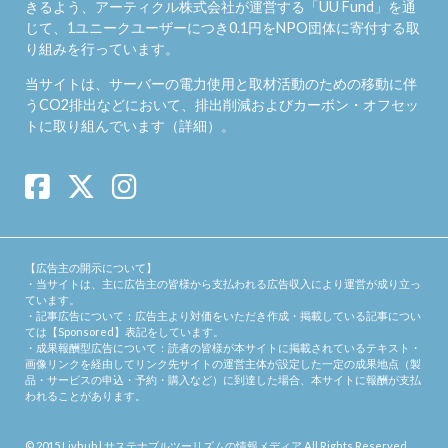
きるよう、アーティクル株式会社が運営する「
UU Fund
」を通
じて、1ユニークユーザーにつき0.1円をNPO団体に寄付する取
り組みを行っています。
当サイトは、サーバーの電力使用と取材活動のための移動に伴
うCO2排出などにおいて、排出削減およびカーボン・オフセッ
トに取り組んでいます（
詳細
）。
【広告主の開示について】
・当サイトは、主に広告主の皆様から支払われる広告収入により運営が成り立っ
ています。
・記事広告について：広告主より対価をいただき作成・掲載している記事につい
ては【Sponsored】表記をしています。
・成果報酬型広告について：読者の皆様が本サイトに掲載されているテキスト・
画像リンクを経由してリンク先サイトの運営主体が設定した一定の成果地点（製
品・サービスの申込・予約・購入など）に到達した場合、本サイトに報酬が支払
われることがあります。
© 2015
Livhub | サステナブルツーリズムの情報メディア
.All Rights Reserved.