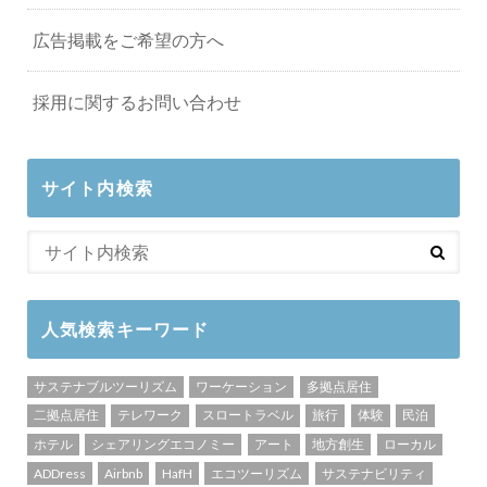
広告掲載をご希望の方へ
採用に関するお問い合わせ
サイト内検索
人気検索キーワード
サステナブルツーリズム
ワーケーション
多拠点居住
二拠点居住
テレワーク
スロートラベル
旅行
体験
民泊
ホテル
シェアリングエコノミー
アート
地方創生
ローカル
ADDress
Airbnb
HafH
エコツーリズム
サステナビリティ