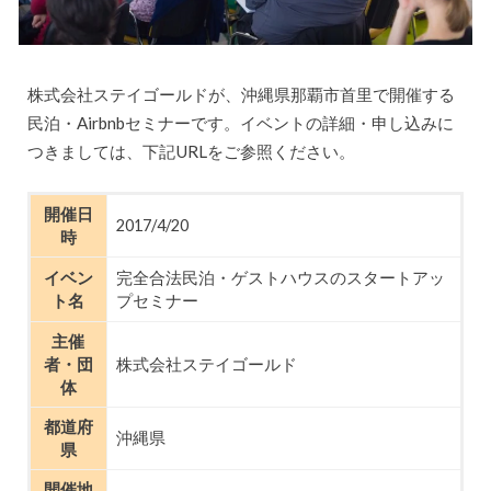
株式会社ステイゴールドが、沖縄県那覇市首里で開催する
民泊・Airbnbセミナーです。イベントの詳細・申し込みに
つきましては、下記URLをご参照ください。
開催日
2017/4/20
時
イベン
完全合法民泊・ゲストハウスのスタートアッ
ト名
プセミナー
主催
者・団
株式会社ステイゴールド
体
都道府
沖縄県
県
開催地