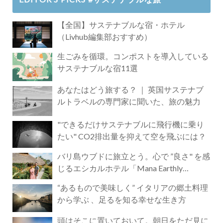
【全国】サステナブルな宿・ホテル
（Livhub編集部おすすめ）
生ごみを循環。コンポストを導入している
サステナブルな宿11選
あなたはどう旅する？ ｜ 英国サステナブ
ルトラベルの専門家に聞いた、旅の魅力
"できるだけサステナブルに飛行機に乗り
たい" CO2排出量を抑えて空を飛ぶには？
バリ島ウブドに旅立とう。心で ”良さ" を感
じるエシカルホテル「Mana Earthly
Paradise」
“あるもので美味しく” イタリアの郷土料理
から学ぶ 、足るを知る幸せな生き方
頭はそこに置いておいて。朝日をただ見に