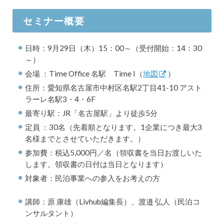
セミナー概要
日時：9月29日（木）15：00～（受付開始：14：30
～）
会場 ：Time Office 名駅 Time I（
地図
）
住所：愛知県名古屋市中村区名駅2丁目41-10 アスト
ラーレ名駅3・4・6F
最寄り駅：JR「名古屋駅」より徒歩5分
定員 ：30名（先着順となります。1企業につき最大3
名様までとさせていただきます。）
参加費：税込5,000円／名（領収書を当日お渡しいた
します。領収書の日付は当日となります）
対象者：民泊事業への参入をお考えの方
講師：原 康雄（Livhub編集長）、渡邉 弘人（民泊コ
ンサルタント）