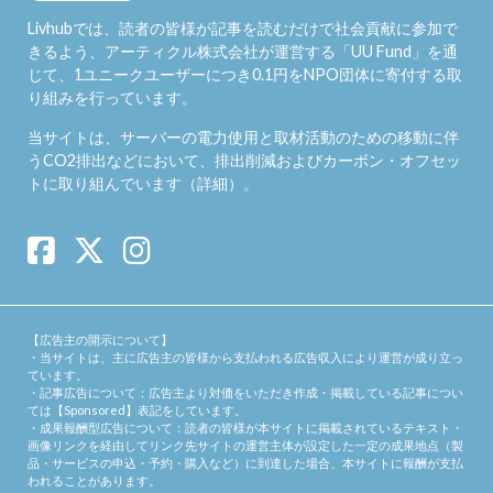
Livhubでは、読者の皆様が記事を読むだけで社会貢献に参加で
きるよう、アーティクル株式会社が運営する「
UU Fund
」を通
じて、1ユニークユーザーにつき0.1円をNPO団体に寄付する取
り組みを行っています。
当サイトは、サーバーの電力使用と取材活動のための移動に伴
うCO2排出などにおいて、排出削減およびカーボン・オフセッ
トに取り組んでいます（
詳細
）。
【広告主の開示について】
・当サイトは、主に広告主の皆様から支払われる広告収入により運営が成り立っ
ています。
・記事広告について：広告主より対価をいただき作成・掲載している記事につい
ては【Sponsored】表記をしています。
・成果報酬型広告について：読者の皆様が本サイトに掲載されているテキスト・
画像リンクを経由してリンク先サイトの運営主体が設定した一定の成果地点（製
品・サービスの申込・予約・購入など）に到達した場合、本サイトに報酬が支払
われることがあります。