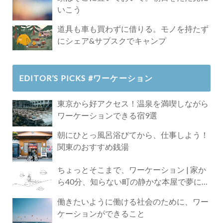
いこう
道具も車も買わずに借りる。モノを持たず
にシェア&サブスクでキャンプ
EDITOR’S PICKS #ワーケーション
東京から好アクセス！温泉を満喫しながら
ワーケーションできる宿9選
朝にひとっ風呂浴びてから、仕事しよう！
関東のおすすめ銭湯
ちょっとそこまで、ワーケーション | 家か
ら40分、知らない町の静かな本屋で夢に近
づく4時間の旅
働きたいように働ける社会のために、ワー
ケーションができること