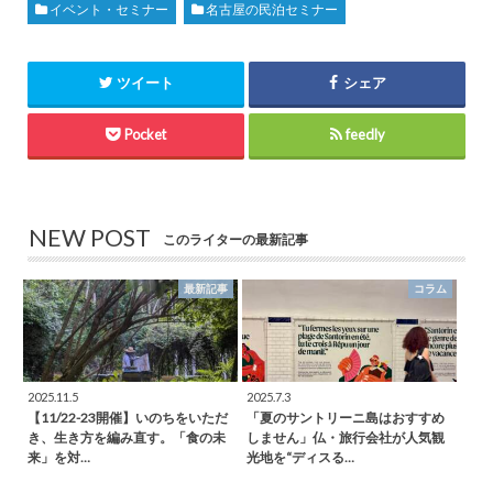
イベント・セミナー
名古屋の民泊セミナー
ツイート
シェア
Pocket
feedly
NEW POST
このライターの最新記事
最新記事
コラム
2025.11.5
2025.7.3
【11/22-23開催】いのちをいただ
「夏のサントリーニ島はおすすめ
き、生き方を編み直す。「食の未
しません」仏・旅行会社が人気観
来」を対…
光地を“ディスる…