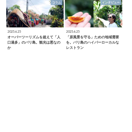
コラム
インタビュー
2025.6.25
2025.6.25
オーバーツーリズムを超えて「人
「原風景を守る」ための地域需要
口過多」のバリ島。観光は悪なの
を。バリ島のハイパーローカルな
か
レストラン