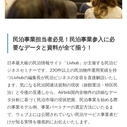
民泊事業担当者必見！民泊事業参入に必
要なデータと資料が全て揃う！
日本最大級の民泊情報サイト「Livhub」が主催する民泊ビ
ジネスセミナーです。230件以上の民泊物件運用実績を持
つLivhubの編集長が民泊ビジネスの全容を直接解説いたし
ます。気になる民泊関連法規制の現状（旅館業法・特区民
泊）と今後の見通しから、Airbnb国内全物件の詳細なデー
タ分析に基づく民泊市場の現状把握、民泊事業を始める際
の事業モデル例、事業パートナーの選定方法にいたるま
で、ウェブ上には公開されていない民泊サービス事業者だ
けが知る実情を徹底的にお伝えいたします。