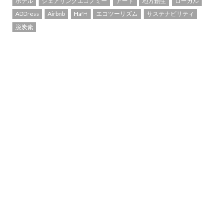
ホテル
シェアリングエコノミー
アート
地方創生
ローカル
ADDress
Airbnb
HafH
エコツーリズム
サステナビリティ
脱炭素