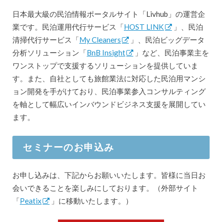
日本最大級の民泊情報ポータルサイト「Livhub」の運営企
業です。民泊運用代行サービス「
HOST LINK
」、民泊
清掃代行サービス「
My Cleaners
」、民泊ビッグデータ
分析ソリューション「
BnB Insight
」など、民泊事業主を
ワンストップで支援するソリューションを提供していま
す。また、自社としても旅館業法に対応した民泊用マンシ
ョン開発を手がけており、民泊事業参入コンサルティング
を軸として幅広いインバウンドビジネス支援を展開してい
ます。
セミナーのお申込み
お申し込みは、下記からお願いいたします。皆様に当日お
会いできることを楽しみにしております。（外部サイト
「
Peatix
」に移動いたします。）