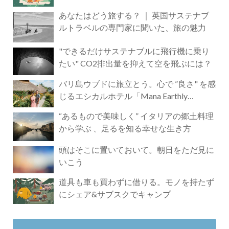
あなたはどう旅する？ ｜ 英国サステナブ
ルトラベルの専門家に聞いた、旅の魅力
"できるだけサステナブルに飛行機に乗り
たい" CO2排出量を抑えて空を飛ぶには？
バリ島ウブドに旅立とう。心で ”良さ" を感
じるエシカルホテル「Mana Earthly
Paradise」
“あるもので美味しく” イタリアの郷土料理
から学ぶ 、足るを知る幸せな生き方
頭はそこに置いておいて。朝日をただ見に
いこう
道具も車も買わずに借りる。モノを持たず
にシェア&サブスクでキャンプ