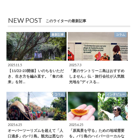
NEW POST
このライターの最新記事
最新記事
コラム
2025.11.5
2025.7.3
【11/22-23開催】いのちをいただ
「夏のサントリーニ島はおすすめ
き、生き方を編み直す。「食の未
しません」仏・旅行会社が人気観
来」を対…
光地を“ディスる…
コラム
インタビュー
2025.6.25
2025.6.25
オーバーツーリズムを超えて「人
「原風景を守る」ための地域需要
口過多」のバリ島。観光は悪なの
を。バリ島のハイパーローカルな