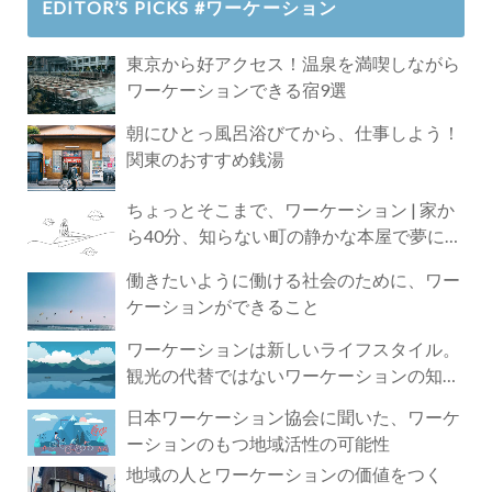
EDITOR’S PICKS #ワーケーション
東京から好アクセス！温泉を満喫しながら
ワーケーションできる宿9選
朝にひとっ風呂浴びてから、仕事しよう！
関東のおすすめ銭湯
ちょっとそこまで、ワーケーション | 家か
ら40分、知らない町の静かな本屋で夢に近
づく4時間の旅
働きたいように働ける社会のために、ワー
ケーションができること
ワーケーションは新しいライフスタイル。
観光の代替ではないワーケーションの知ら
れざる魅力
日本ワーケーション協会に聞いた、ワーケ
ーションのもつ地域活性の可能性
地域の人とワーケーションの価値をつく