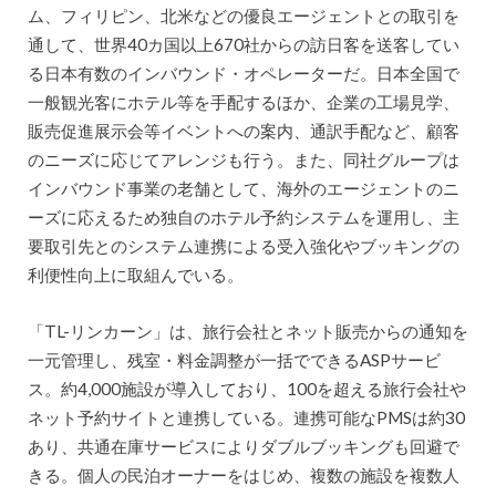
ム、フィリピン、北米などの優良エージェントとの取引を
通して、世界40カ国以上670社からの訪日客を送客してい
る日本有数のインバウンド・オペレーターだ。日本全国で
一般観光客にホテル等を手配するほか、企業の工場見学、
販売促進展示会等イベントへの案内、通訳手配など、顧客
のニーズに応じてアレンジも行う。また、同社グループは
インバウンド事業の老舗として、海外のエージェントのニ
ーズに応えるため独自のホテル予約システムを運用し、主
要取引先とのシステム連携による受入強化やブッキングの
利便性向上に取組んでいる。
「TL-リンカーン」は、旅行会社とネット販売からの通知を
一元管理し、残室・料金調整が一括でできるASPサービ
ス。約4,000施設が導入しており、100を超える旅行会社や
ネット予約サイトと連携している。連携可能なPMSは約30
あり、共通在庫サービスによりダブルブッキングも回避で
きる。個人の民泊オーナーをはじめ、複数の施設を複数人