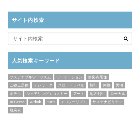
サイト内検索
人気検索キーワード
サステナブルツーリズム
ワーケーション
多拠点居住
二拠点居住
テレワーク
スロートラベル
旅行
体験
民泊
ホテル
シェアリングエコノミー
アート
地方創生
ローカル
ADDress
Airbnb
HafH
エコツーリズム
サステナビリティ
脱炭素