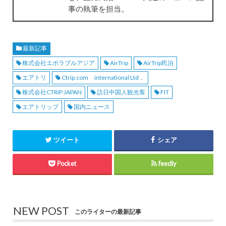
事の執筆を担当。
最新記事
株式会社エボラブルアジア
AirTrip
AirTrip民泊
エアトリ
Ctrip.com international Ltd．
株式会社CTRIP JAPAN
訪日中国人観光客
FIT
エアトリップ
国内ニュース
ツイート
シェア
Pocket
feedly
NEW POST
このライターの最新記事