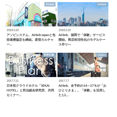
Airbnb
Airbnb
2018.3.20
2018.3.20
アソビシステム、Airbnb Japanと包
Airbnb、福岡で「体験」サービス
括連携協定を締結。原宿カルチャ
開始。商店街活性化のモデルケー
ー…
ス作りへ
最新記事
Airbnb
2017.7.11
2017.7.7
日本初クラウドホテル「SEKAI
Airbnb、全予約の14～27％が「お
HOTEL」と民泊総合研究所、共同
ひとりさま」。「体験」を活用し
セミナー…
た1人…