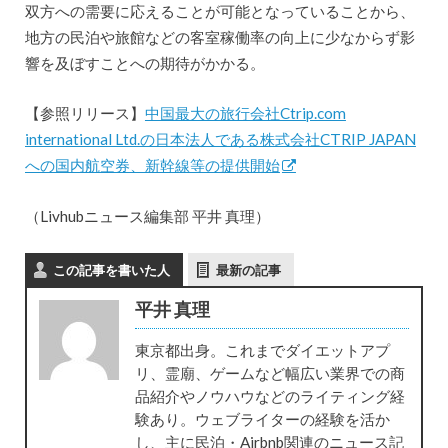
双方への需要に応えることが可能となっていることから、
地方の民泊や旅館などの客室稼働率の向上に少なからず影
響を及ぼすことへの期待がかかる。
【参照リリース】
中国最大の旅行会社Ctrip.com
international Ltd.の日本法人である株式会社CTRIP JAPAN
への国内航空券、新幹線等の提供開始
（Livhubニュース編集部 平井 真理）
この記事を書いた人
最新の記事
平井 真理
東京都出身。これまでダイエットアプ
リ、霊廟、ゲームなど幅広い業界での商
品紹介やノウハウなどのライティング経
験あり。ウェブライターの経験を活か
し、主に民泊・Airbnb関連のニュース記