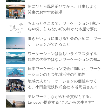
朝にひとっ風呂浴びてから、仕事しよう！
関東のおすすめ銭湯
ちょっとそこまで、ワーケーション | 家か
ら40分、知らない町の静かな本屋で夢に近
づく4時間の旅
働きたいように働ける社会のために、ワー
ケーションができること
ワーケーションは新しいライフスタイル。
観光の代替ではないワーケーションの知ら
れざる魅力
日本ワーケーション協会に聞いた、ワーケ
ーションのもつ地域活性の可能性
地域の人とワーケーションの価値をつく
る。小田急電鉄株式会社 木谷周吾さんイン
タビュー
テレワークしながら社会貢献もする。
Lenovoが提案する ”これからの生き方"