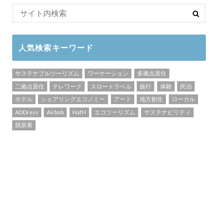
人気検索キーワード
サステナブルツーリズム
ワーケーション
多拠点居住
二拠点居住
テレワーク
スロートラベル
旅行
体験
民泊
ホテル
シェアリングエコノミー
アート
地方創生
ローカル
ADDress
Airbnb
HafH
エコツーリズム
サステナビリティ
脱炭素