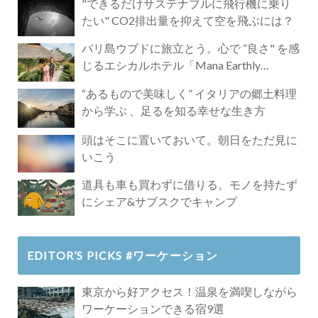
"できるだけサステナブルに飛行機に乗り
たい" CO2排出量を抑えて空を飛ぶには？
バリ島ウブドに旅立とう。心で ”良さ" を感
じるエシカルホテル「Mana Earthly
Paradise」
“あるもので美味しく” イタリアの郷土料理
から学ぶ 、足るを知る幸せな生き方
頭はそこに置いておいて。朝日をただ見に
いこう
道具も車も買わずに借りる。モノを持たず
にシェア&サブスクでキャンプ
EDITOR’S PICKS #ワーケーション
東京から好アクセス！温泉を満喫しながら
ワーケーションできる宿9選