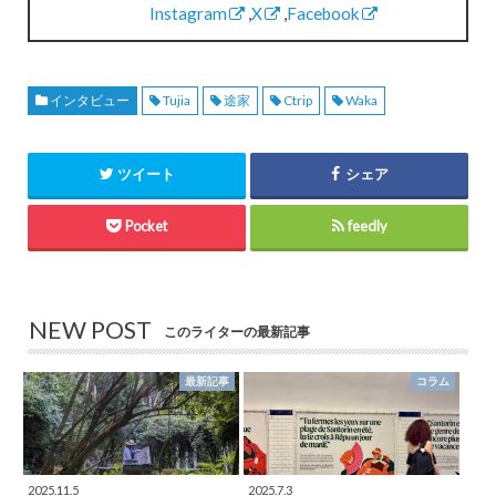
Instagram
,
X
,
Facebook
インタビュー
Tujia
途家
Ctrip
Waka
ツイート
シェア
Pocket
feedly
NEW POST
このライターの最新記事
最新記事
コラム
2025.11.5
2025.7.3