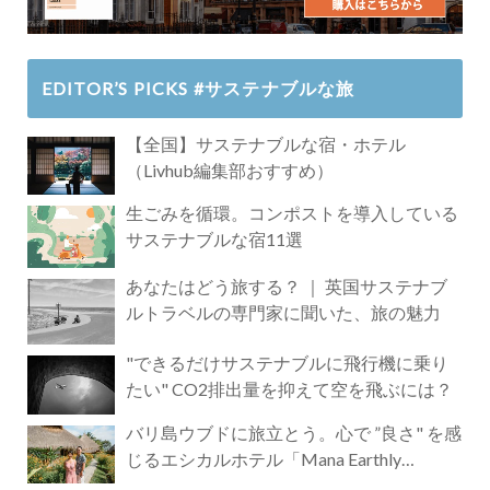
EDITOR’S PICKS #サステナブルな旅
【全国】サステナブルな宿・ホテル
（Livhub編集部おすすめ）
生ごみを循環。コンポストを導入している
サステナブルな宿11選
あなたはどう旅する？ ｜ 英国サステナブ
ルトラベルの専門家に聞いた、旅の魅力
"できるだけサステナブルに飛行機に乗り
たい" CO2排出量を抑えて空を飛ぶには？
バリ島ウブドに旅立とう。心で ”良さ" を感
じるエシカルホテル「Mana Earthly
Paradise」