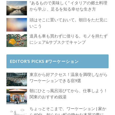
“あるもので美味しく” イタリアの郷土料理
から学ぶ 、足るを知る幸せな生き方
頭はそこに置いておいて。朝日をただ見に
いこう
道具も車も買わずに借りる。モノを持たず
にシェア&サブスクでキャンプ
EDITOR’S PICKS #ワーケーション
東京から好アクセス！温泉を満喫しながら
ワーケーションできる宿9選
朝にひとっ風呂浴びてから、仕事しよう！
関東のおすすめ銭湯
ちょっとそこまで、ワーケーション | 家か
ら40分、知らない町の静かな本屋で夢に近