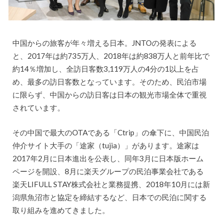
中国からの旅客が年々増える日本。JNTOの発表による
と、2017年は約735万人、2018年は約838万人と前年比で
約14％増加し、全訪日客数3,119万人の4分の1以上を占
め、最多の訪日客数となっています。そのため、民泊市場
に限らず、中国からの訪日客は日本の観光市場全体で重視
されています。
その中国で最大のOTAである「Ctrip」の傘下に、中国民泊
仲介サイト大手の「途家（tujia）」があります。途家は
2017年2月に日本進出を公表し、同年3月に日本版ホーム
ページを開設、8月に楽天グループの民泊事業会社である
楽天LIFULL STAY株式会社と業務提携、2018年10月には新
潟県魚沼市と協定を締結するなど、日本での民泊に関する
取り組みを進めてきました。