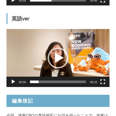
00:00
00:06
英語ver
動
画
プ
レ
ー
ヤ
ー
00:00
00:16
編集後記
今回、途家CBOの李珍妮氏にお話を伺ったことで、途家は