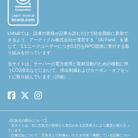
Livhubでは、読者の皆様が記事を読むだけで社会貢献に参加で
きるよう、アーティクル株式会社が運営する「
UU Fund
」を通
じて、1ユニークユーザーにつき0.1円をNPO団体に寄付する取
り組みを行っています。
当サイトは、サーバーの電力使用と取材活動のための移動に伴
うCO2排出などにおいて、排出削減およびカーボン・オフセッ
トに取り組んでいます（
詳細
）。
【広告主の開示について】
・当サイトは、主に広告主の皆様から支払われる広告収入により運営が成り立っ
ています。
・記事広告について：広告主より対価をいただき作成・掲載している記事につい