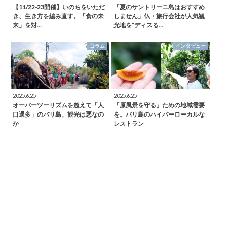
【11/22-23開催】いのちをいただ
「夏のサントリーニ島はおすすめ
き、生き方を編み直す。「食の未
しません」仏・旅行会社が人気観
来」を対…
光地を“ディスる…
コラム
インタビュー
2025.6.25
2025.6.25
オーバーツーリズムを超えて「人
「原風景を守る」ための地域需要
口過多」のバリ島。観光は悪なの
を。バリ島のハイパーローカルな
か
レストラン