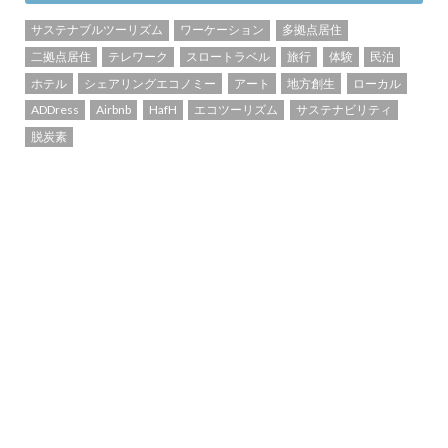
サステナブルツーリズム
ワーケーション
多拠点居住
二拠点居住
テレワーク
スロートラベル
旅行
体験
民泊
ホテル
シェアリングエコノミー
アート
地方創生
ローカル
ADDress
Airbnb
HafH
エコツーリズム
サステナビリティ
脱炭素