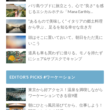
バリ島ウブドに旅立とう。心で ”良さ" を感
じるエシカルホテル「Mana Earthly
Paradise」
“あるもので美味しく” イタリアの郷土料理
から学ぶ 、足るを知る幸せな生き方
頭はそこに置いておいて。朝日をただ見に
いこう
道具も車も買わずに借りる。モノを持たず
にシェア&サブスクでキャンプ
EDITOR’S PICKS #ワーケーション
東京から好アクセス！温泉を満喫しながら
ワーケーションできる宿9選
朝にひとっ風呂浴びてから、仕事しよう！