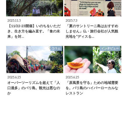
2025.11.5
2025.7.3
【11/22-23開催】いのちをいただ
「夏のサントリーニ島はおすすめ
き、生き方を編み直す。「食の未
しません」仏・旅行会社が人気観
来」を対…
光地を“ディスる…
コラム
インタビュー
2025.6.25
2025.6.25
オーバーツーリズムを超えて「人
「原風景を守る」ための地域需要
口過多」のバリ島。観光は悪なの
を。バリ島のハイパーローカルな
か
レストラン