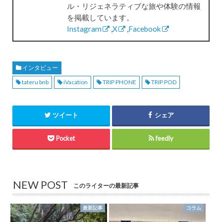
ル・リジェネラティブな旅や体験の情報
を掲載しています。
Instagram
,
X
,
Facebook
インタビュー
tateru bnb
iVacation
TRIP PHONE
TRIP POD
ツイート
シェア
Pocket
feedly
NEW POST
このライターの最新記事
最新記事
コラム