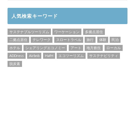
人気検索キーワード
サステナブルツーリズム
ワーケーション
多拠点居住
二拠点居住
テレワーク
スロートラベル
旅行
体験
民泊
ホテル
シェアリングエコノミー
アート
地方創生
ローカル
ADDress
Airbnb
HafH
エコツーリズム
サステナビリティ
脱炭素