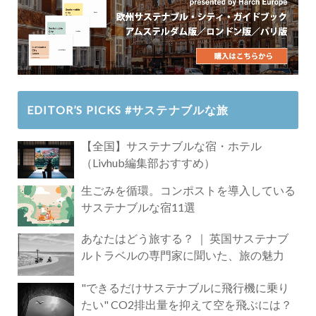
EDITOR’S PICKS #サステナブルな旅
【全国】サステナブルな宿・ホテル
（Livhub編集部おすすめ）
生ごみを循環。コンポストを導入している
サステナブルな宿11選
あなたはどう旅する？ ｜ 英国サステナブ
ルトラベルの専門家に聞いた、旅の魅力
"できるだけサステナブルに飛行機に乗り
たい" CO2排出量を抑えて空を飛ぶには？