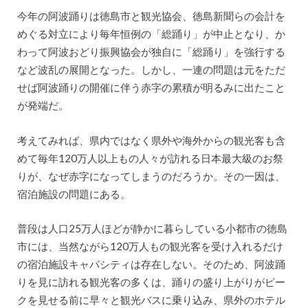
今年の阿波踊りは徳島市と観光協会、徳島新聞らの会計を
めぐる対立により毎年恒例の「総踊り」が中止となり、か
わって阿波おどり振興協会が独自に「総踊り」を強行する
など波乱の展開となった。しかし、一連の問題は元をただ
せば阿波踊りの開催に伴う赤字の累積が明るみに出たこと
が発端だ。
考えてみれば、県内ではなく県外や海外からの観光客も含
めて毎年120万人以上もの人々が訪れる日本最大級のお祭
りが、なぜ赤字になってしまうのだろうか。その一因は、
宿泊施設の問題にある。
普段は人口25万人ほどが静かに暮らしている小都市の徳島
市には、当然ながら120万人もの観光客を受け入れるだけ
の宿泊施設キャパシティは存在しない。そのため、阿波踊
りを見に訪れる観光客の多くは、踊りの盛り上がりがピー
クを見せる前に早々と観光バスに乗り込み、県外のホテル