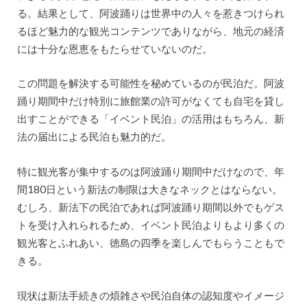
る。結果として、阿波踊りは世界中の人々を惹きつけられ
るほど魅力的な観光コンテンツでありながら、地元の経済
には十分な恩恵をもたらせていないのだ。
この問題を解決する可能性を秘めているのが民泊だ。阿波
踊り期間中だけ特別に旅館業の許可がなくても自宅を貸し
出すことができる「イベント民泊」の活用はもちろん、新
法の届出による民泊も魅力的だ。
特に観光客が集中するのは阿波踊り期間中だけなので、年
間180日という新法の制限は大きなネックとはならない。
むしろ、新法下の民泊であれば阿波踊り期間以外でもゲス
トを受け入れられるため、イベント民泊よりもより多くの
観光客とふれあい、徳島の四季を楽しんでもらうこともで
きる。
現状は新法手続きの煩雑さや民泊自体の認知度やイメージ