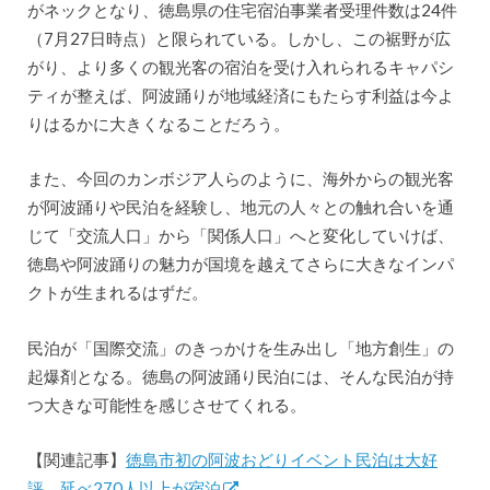
がネックとなり、徳島県の住宅宿泊事業者受理件数は24件
（7月27日時点）と限られている。しかし、この裾野が広
がり、より多くの観光客の宿泊を受け入れられるキャパシ
ティが整えば、阿波踊りが地域経済にもたらす利益は今よ
りはるかに大きくなることだろう。
また、今回のカンボジア人らのように、海外からの観光客
が阿波踊りや民泊を経験し、地元の人々との触れ合いを通
じて「交流人口」から「関係人口」へと変化していけば、
徳島や阿波踊りの魅力が国境を越えてさらに大きなインパ
クトが生まれるはずだ。
民泊が「国際交流」のきっかけを生み出し「地方創生」の
起爆剤となる。徳島の阿波踊り民泊には、そんな民泊が持
つ大きな可能性を感じさせてくれる。
【関連記事】
徳島市初の阿波おどりイベント民泊は大好
評。延べ270人以上が宿泊