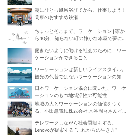
朝にひとっ風呂浴びてから、仕事しよう！
関東のおすすめ銭湯
ちょっとそこまで、ワーケーション | 家か
ら40分、知らない町の静かな本屋で夢に近
づく4時間の旅
働きたいように働ける社会のために、ワー
ケーションができること
ワーケーションは新しいライフスタイル。
観光の代替ではないワーケーションの知ら
れざる魅力
日本ワーケーション協会に聞いた、ワーケ
ーションのもつ地域活性の可能性
地域の人とワーケーションの価値をつく
る。小田急電鉄株式会社 木谷周吾さんイン
タビュー
テレワークしながら社会貢献もする。
Lenovoが提案する ”これからの生き方"