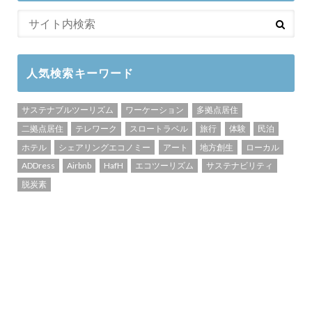
人気検索キーワード
サステナブルツーリズム
ワーケーション
多拠点居住
二拠点居住
テレワーク
スロートラベル
旅行
体験
民泊
ホテル
シェアリングエコノミー
アート
地方創生
ローカル
ADDress
Airbnb
HafH
エコツーリズム
サステナビリティ
脱炭素