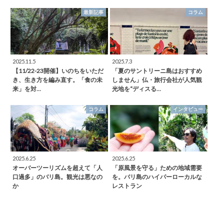
最新記事
コラム
2025.11.5
2025.7.3
【11/22-23開催】いのちをいただ
「夏のサントリーニ島はおすすめ
き、生き方を編み直す。「食の未
しません」仏・旅行会社が人気観
来」を対…
光地を“ディスる…
コラム
インタビュー
2025.6.25
2025.6.25
オーバーツーリズムを超えて「人
「原風景を守る」ための地域需要
口過多」のバリ島。観光は悪なの
を。バリ島のハイパーローカルな
か
レストラン