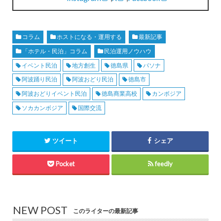
コラム
ホストになる・運用する
最新記事
「ホテル・民泊」コラム
民泊運用ノウハウ
イベント民泊
地方創生
徳島県
パソナ
阿波踊り民泊
阿波おどり民泊
徳島市
阿波おどりイベント民泊
徳島商業高校
カンボジア
ソカカンボジア
国際交流
ツイート
シェア
Pocket
feedly
NEW POST
このライターの最新記事