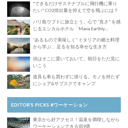
"できるだけサステナブルに飛行機に乗り
たい" CO2排出量を抑えて空を飛ぶには？
バリ島ウブドに旅立とう。心で ”良さ" を感
じるエシカルホテル「Mana Earthly
Paradise」
“あるもので美味しく” イタリアの郷土料理
から学ぶ 、足るを知る幸せな生き方
頭はそこに置いておいて。朝日をただ見に
いこう
道具も車も買わずに借りる。モノを持たず
にシェア&サブスクでキャンプ
EDITOR’S PICKS #ワーケーション
東京から好アクセス！温泉を満喫しながら
ワーケーションできる宿9選