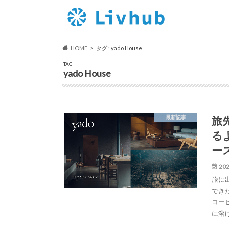
HOME
タグ : yado House
TAG
yado House
旅
最新記事
る
ー
202
旅に
でき
コー
に溶