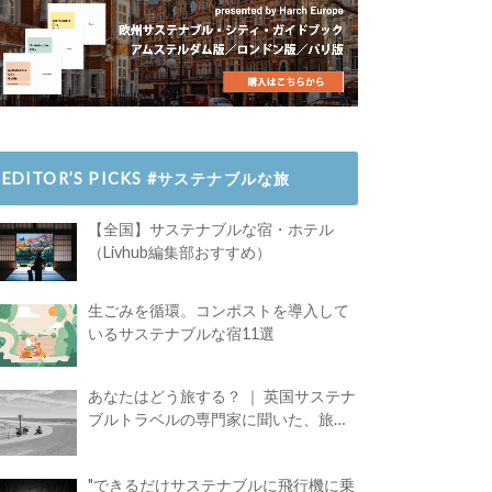
EDITOR’S PICKS #サステナブルな旅
【全国】サステナブルな宿・ホテル
（Livhub編集部おすすめ）
生ごみを循環。コンポストを導入して
いるサステナブルな宿11選
あなたはどう旅する？ ｜ 英国サステナ
ブルトラベルの専門家に聞いた、旅の
魅力
"できるだけサステナブルに飛行機に乗