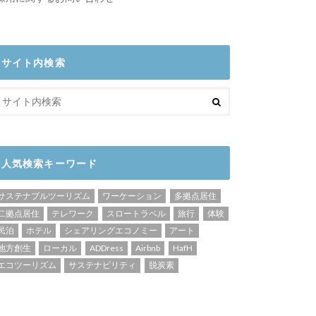
サイト内検索
人気検索キーワード
サステナブルツーリズム
ワーケーション
多拠点居住
二拠点居住
テレワーク
スロートラベル
旅行
体験
民泊
ホテル
シェアリングエコノミー
アート
地方創生
ローカル
ADDress
Airbnb
HafH
エコツーリズム
サステナビリティ
脱炭素