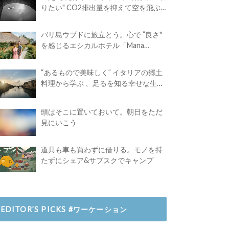
りたい" CO2排出量を抑えて空を飛ぶ
には？
バリ島ウブドに旅立とう。心で ”良さ"
を感じるエシカルホテル「Mana
Earthly Paradise」
“あるもので美味しく” イタリアの郷土
料理から学ぶ 、足るを知る幸せな生き
方
頭はそこに置いておいて。朝日をただ
見にいこう
道具も車も買わずに借りる。モノを持
たずにシェア&サブスクでキャンプ
EDITOR’S PICKS #ワーケーション