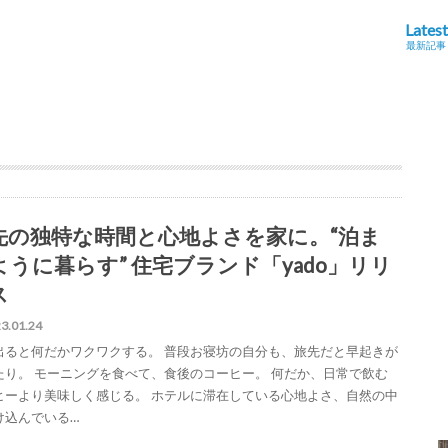
Latest
最新記事
先の独特な時間と心地よさを家に。“泊ま
ように暮らす” 住宅ブランド「yado」リリ
ス
3.01.24
出ると何だかワクワクする。 普段お寝坊の自分も、旅先だと早起きが
たり。 モーニングを食べて、食後のコーヒー。 何だか、日常で飲む
ヒーより美味しく感じる。 ホテルに滞在している心地よさ、自然の中
け込んでいる…