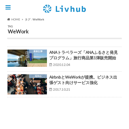
HOME
タグ : WeWork
TAG
WeWork
最新記事
ANAトラベラーズ「ANAふるさと発見
プログラム」旅行商品第1弾販売開始
2020.12.04
Airbnb
AirbnbとWeWorkが提携。ビジネス出
張ゲスト向けサービス強化
2017.10.21