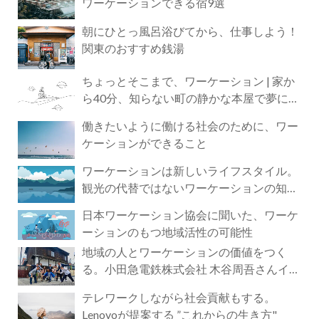
ワーケーションできる宿9選
朝にひとっ風呂浴びてから、仕事しよう！
関東のおすすめ銭湯
ちょっとそこまで、ワーケーション | 家か
ら40分、知らない町の静かな本屋で夢に近
づく4時間の旅
働きたいように働ける社会のために、ワー
ケーションができること
ワーケーションは新しいライフスタイル。
観光の代替ではないワーケーションの知ら
れざる魅力
日本ワーケーション協会に聞いた、ワーケ
ーションのもつ地域活性の可能性
地域の人とワーケーションの価値をつく
る。小田急電鉄株式会社 木谷周吾さんイン
タビュー
テレワークしながら社会貢献もする。
Lenovoが提案する ”これからの生き方"