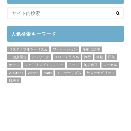
人気検索キーワード
サステナブルツーリズム
ワーケーション
多拠点居住
二拠点居住
テレワーク
スロートラベル
旅行
体験
民泊
ホテル
シェアリングエコノミー
アート
地方創生
ローカル
ADDress
Airbnb
HafH
エコツーリズム
サステナビリティ
脱炭素