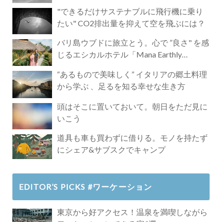
"できるだけサステナブルに飛行機に乗り
たい" CO2排出量を抑えて空を飛ぶには？
バリ島ウブドに旅立とう。心で ”良さ" を感
じるエシカルホテル「Mana Earthly
Paradise」
“あるもので美味しく” イタリアの郷土料理
から学ぶ 、足るを知る幸せな生き方
頭はそこに置いておいて。朝日をただ見に
いこう
道具も車も買わずに借りる。モノを持たず
にシェア&サブスクでキャンプ
EDITOR’S PICKS #ワーケーション
東京から好アクセス！温泉を満喫しながら