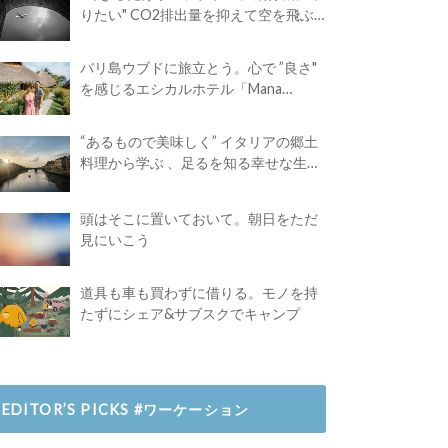
りたい" CO2排出量を抑えて空を飛ぶ
には？
バリ島ウブドに旅立とう。心で ”良さ"
を感じるエシカルホテル「Mana
Earthly Paradise」
“あるもので美味しく” イタリアの郷土
料理から学ぶ 、足るを知る幸せな生き
方
頭はそこに置いておいて。朝日をただ
見にいこう
道具も車も買わずに借りる。モノを持
たずにシェア&サブスクでキャンプ
EDITOR’S PICKS #ワーケーション