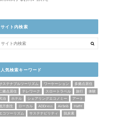
サイト内検索
人気検索キーワード
サステナブルツーリズム
ワーケーション
多拠点居住
二拠点居住
テレワーク
スロートラベル
旅行
体験
民泊
ホテル
シェアリングエコノミー
アート
地方創生
ローカル
ADDress
Airbnb
HafH
エコツーリズム
サステナビリティ
脱炭素