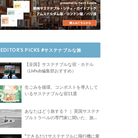
EDITOR’S PICKS #サステナブルな旅
【全国】サステナブルな宿・ホテル
（Livhub編集部おすすめ）
生ごみを循環。コンポストを導入して
いるサステナブルな宿11選
あなたはどう旅する？ ｜ 英国サステナ
ブルトラベルの専門家に聞いた、旅の
魅力
"できるだけサステナブルに飛行機に乗