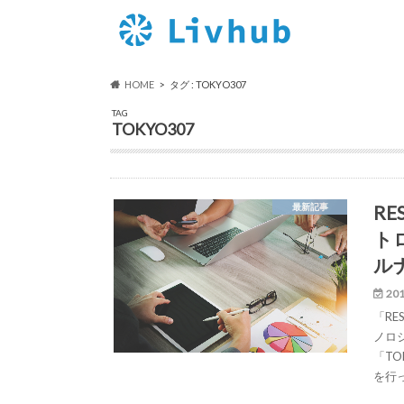
HOME
タグ : TOKYO307
TAG
TOKYO307
R
最新記事
ト
ル
201
「R
ノロ
「T
を行