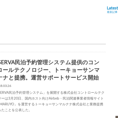
Latest
最新記事
ESERVA民泊予約管理システム提供のコン
ロールテクノロジー、トーキョーサンマ
ナナと提携。運営サポートサービス開始
8.03.26
ESERVA民泊予約管理システム」を展開する株式会社コントロールテク
ジーは3月20日、国内ホスト向けAirbnb・民泊関連事業者情報サイト
OMARUYO」を運営するトーキョーサンマルナナ株式会社と業務提携
ったことを公表した。