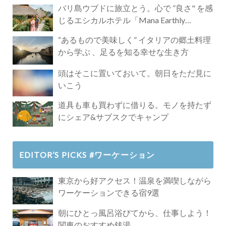
バリ島ウブドに旅立とう。心で ”良さ" を感
じるエシカルホテル「Mana Earthly
Paradise」
“あるもので美味しく” イタリアの郷土料理
から学ぶ 、足るを知る幸せな生き方
頭はそこに置いておいて。朝日をただ見に
いこう
道具も車も買わずに借りる。モノを持たず
にシェア&サブスクでキャンプ
EDITOR’S PICKS #ワーケーション
東京から好アクセス！温泉を満喫しながら
ワーケーションできる宿9選
朝にひとっ風呂浴びてから、仕事しよう！
関東のおすすめ銭湯