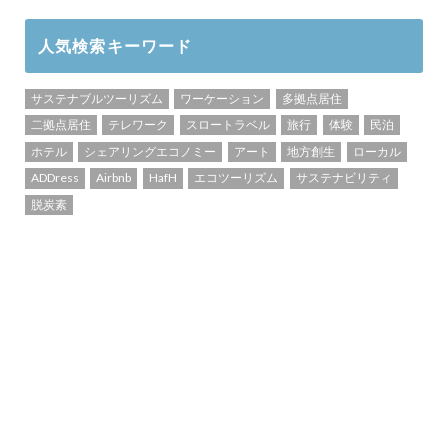
人気検索キーワード
サステナブルツーリズム
ワーケーション
多拠点居住
二拠点居住
テレワーク
スロートラベル
旅行
体験
民泊
ホテル
シェアリングエコノミー
アート
地方創生
ローカル
ADDress
Airbnb
HafH
エコツーリズム
サステナビリティ
脱炭素