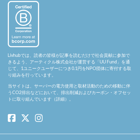
Livhubでは、読者の皆様が記事を読むだけで社会貢献に参加で
きるよう、アーティクル株式会社が運営する「
UU Fund
」を通
じて、1ユニークユーザーにつき0.1円をNPO団体に寄付する取
り組みを行っています。
当サイトは、サーバーの電力使用と取材活動のための移動に伴
うCO2排出などにおいて、排出削減およびカーボン・オフセッ
トに取り組んでいます（
詳細
）。