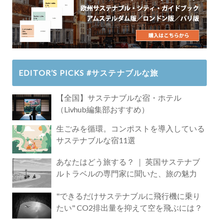
EDITOR’S PICKS #サステナブルな旅
【全国】サステナブルな宿・ホテル
（Livhub編集部おすすめ）
生ごみを循環。コンポストを導入している
サステナブルな宿11選
あなたはどう旅する？ ｜ 英国サステナブ
ルトラベルの専門家に聞いた、旅の魅力
"できるだけサステナブルに飛行機に乗り
たい" CO2排出量を抑えて空を飛ぶには？