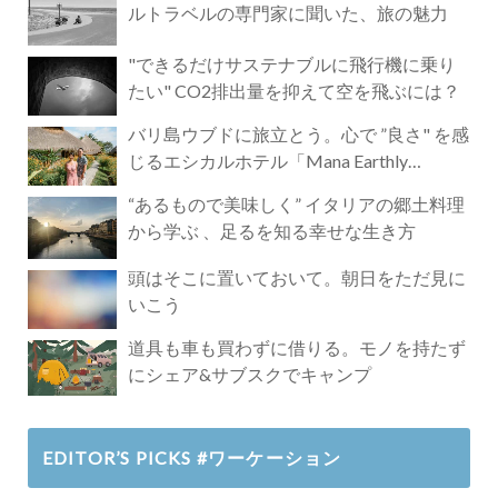
ルトラベルの専門家に聞いた、旅の魅力
"できるだけサステナブルに飛行機に乗り
たい" CO2排出量を抑えて空を飛ぶには？
バリ島ウブドに旅立とう。心で ”良さ" を感
じるエシカルホテル「Mana Earthly
Paradise」
“あるもので美味しく” イタリアの郷土料理
から学ぶ 、足るを知る幸せな生き方
頭はそこに置いておいて。朝日をただ見に
いこう
道具も車も買わずに借りる。モノを持たず
にシェア&サブスクでキャンプ
EDITOR’S PICKS #ワーケーション