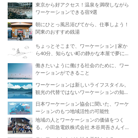
東京から好アクセス！温泉を満喫しながら
ワーケーションできる宿9選
朝にひとっ風呂浴びてから、仕事しよう！
関東のおすすめ銭湯
ちょっとそこまで、ワーケーション | 家か
ら40分、知らない町の静かな本屋で夢に近
づく4時間の旅
働きたいように働ける社会のために、ワー
ケーションができること
ワーケーションは新しいライフスタイル。
観光の代替ではないワーケーションの知ら
れざる魅力
日本ワーケーション協会に聞いた、ワーケ
ーションのもつ地域活性の可能性
地域の人とワーケーションの価値をつく
る。小田急電鉄株式会社 木谷周吾さんイン
タビュー