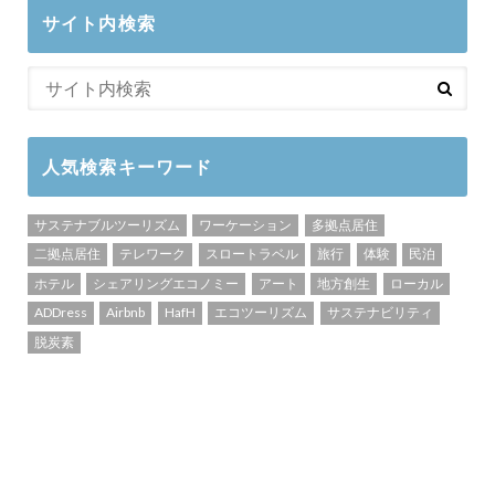
サイト内検索
人気検索キーワード
サステナブルツーリズム
ワーケーション
多拠点居住
二拠点居住
テレワーク
スロートラベル
旅行
体験
民泊
ホテル
シェアリングエコノミー
アート
地方創生
ローカル
ADDress
Airbnb
HafH
エコツーリズム
サステナビリティ
脱炭素