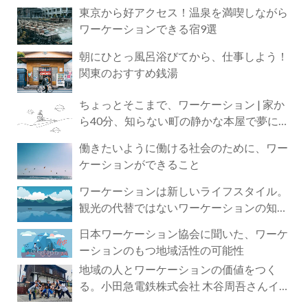
東京から好アクセス！温泉を満喫しながら
ワーケーションできる宿9選
朝にひとっ風呂浴びてから、仕事しよう！
関東のおすすめ銭湯
ちょっとそこまで、ワーケーション | 家か
ら40分、知らない町の静かな本屋で夢に近
づく4時間の旅
働きたいように働ける社会のために、ワー
ケーションができること
ワーケーションは新しいライフスタイル。
観光の代替ではないワーケーションの知ら
れざる魅力
日本ワーケーション協会に聞いた、ワーケ
ーションのもつ地域活性の可能性
地域の人とワーケーションの価値をつく
る。小田急電鉄株式会社 木谷周吾さんイン
タビュー