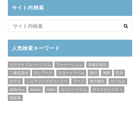
サイト内検索
人気検索キーワード
サステナブルツーリズム
ワーケーション
多拠点居住
二拠点居住
テレワーク
スロートラベル
旅行
体験
民泊
ホテル
シェアリングエコノミー
アート
地方創生
ローカル
ADDress
Airbnb
HafH
エコツーリズム
サステナビリティ
脱炭素