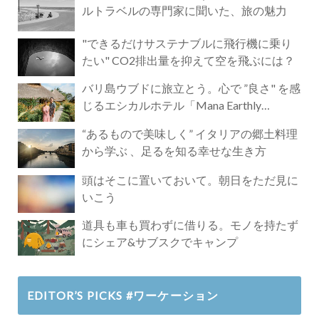
ルトラベルの専門家に聞いた、旅の魅力
"できるだけサステナブルに飛行機に乗り
たい" CO2排出量を抑えて空を飛ぶには？
バリ島ウブドに旅立とう。心で ”良さ" を感
じるエシカルホテル「Mana Earthly
Paradise」
“あるもので美味しく” イタリアの郷土料理
から学ぶ 、足るを知る幸せな生き方
頭はそこに置いておいて。朝日をただ見に
いこう
道具も車も買わずに借りる。モノを持たず
にシェア&サブスクでキャンプ
EDITOR’S PICKS #ワーケーション