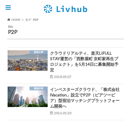
HOME
タグ : P2P
TAG
P2P
最新記事
クラウドリアルティ、楽天LIFULL
STAY運営の「西酢屋町 京町家再生プ
ロジェクト」を5月14日に募集開始予
定
2018.05.07
最新記事
インベスターズクラウド、「株式会社
iVacation」設立でP2P（ピアツーピ
ア）型宿泊マッチングプラットフォー
ム開発へ
2016.05.20