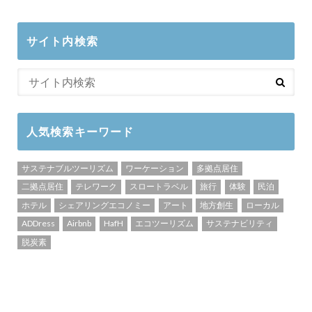
サイト内検索
人気検索キーワード
サステナブルツーリズム
ワーケーション
多拠点居住
二拠点居住
テレワーク
スロートラベル
旅行
体験
民泊
ホテル
シェアリングエコノミー
アート
地方創生
ローカル
ADDress
Airbnb
HafH
エコツーリズム
サステナビリティ
脱炭素