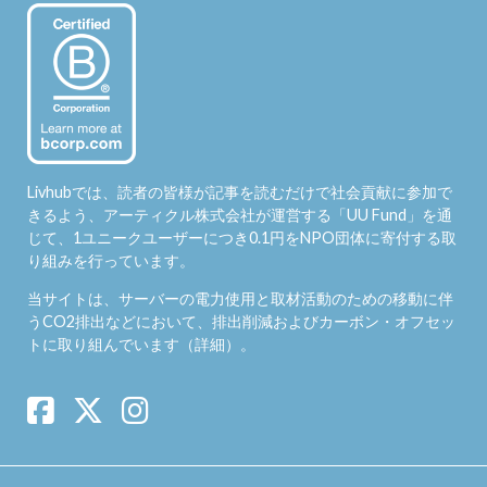
Livhubでは、読者の皆様が記事を読むだけで社会貢献に参加で
きるよう、アーティクル株式会社が運営する「
UU Fund
」を通
じて、1ユニークユーザーにつき0.1円をNPO団体に寄付する取
り組みを行っています。
当サイトは、サーバーの電力使用と取材活動のための移動に伴
うCO2排出などにおいて、排出削減およびカーボン・オフセッ
トに取り組んでいます（
詳細
）。