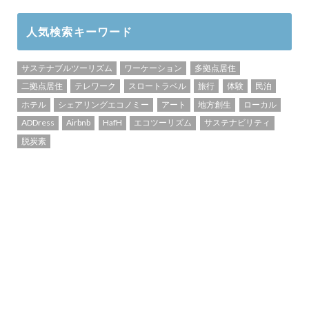
人気検索キーワード
サステナブルツーリズム
ワーケーション
多拠点居住
二拠点居住
テレワーク
スロートラベル
旅行
体験
民泊
ホテル
シェアリングエコノミー
アート
地方創生
ローカル
ADDress
Airbnb
HafH
エコツーリズム
サステナビリティ
脱炭素