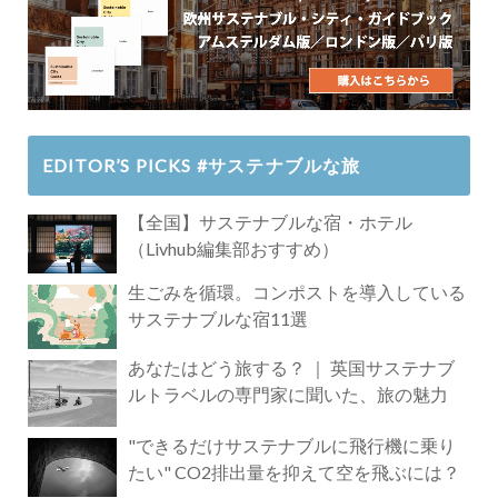
EDITOR’S PICKS #サステナブルな旅
【全国】サステナブルな宿・ホテル
（Livhub編集部おすすめ）
生ごみを循環。コンポストを導入している
サステナブルな宿11選
あなたはどう旅する？ ｜ 英国サステナブ
ルトラベルの専門家に聞いた、旅の魅力
"できるだけサステナブルに飛行機に乗り
たい" CO2排出量を抑えて空を飛ぶには？