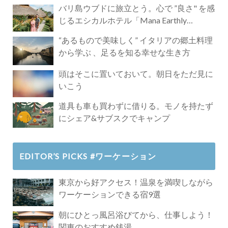
バリ島ウブドに旅立とう。心で ”良さ" を感
じるエシカルホテル「Mana Earthly
Paradise」
“あるもので美味しく” イタリアの郷土料理
から学ぶ 、足るを知る幸せな生き方
頭はそこに置いておいて。朝日をただ見に
いこう
道具も車も買わずに借りる。モノを持たず
にシェア&サブスクでキャンプ
EDITOR’S PICKS #ワーケーション
東京から好アクセス！温泉を満喫しながら
ワーケーションできる宿9選
朝にひとっ風呂浴びてから、仕事しよう！
関東のおすすめ銭湯