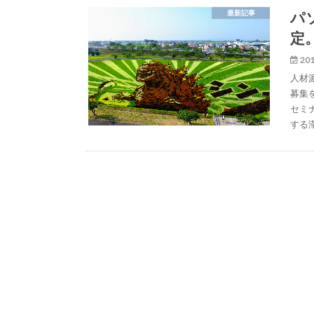
パ
最新記事
定
201
人材
募集
セミ
する