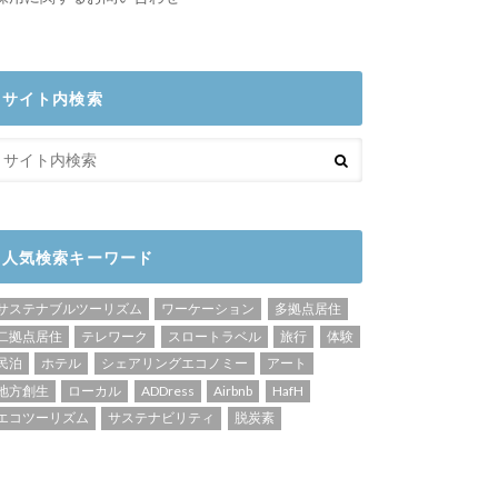
サイト内検索
人気検索キーワード
サステナブルツーリズム
ワーケーション
多拠点居住
二拠点居住
テレワーク
スロートラベル
旅行
体験
民泊
ホテル
シェアリングエコノミー
アート
地方創生
ローカル
ADDress
Airbnb
HafH
エコツーリズム
サステナビリティ
脱炭素