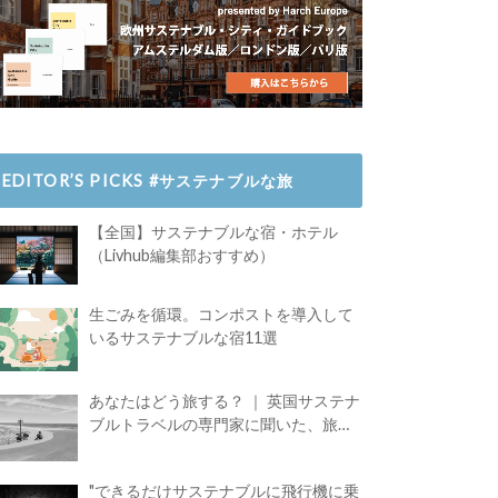
EDITOR’S PICKS #サステナブルな旅
【全国】サステナブルな宿・ホテル
（Livhub編集部おすすめ）
生ごみを循環。コンポストを導入して
いるサステナブルな宿11選
あなたはどう旅する？ ｜ 英国サステナ
ブルトラベルの専門家に聞いた、旅の
魅力
"できるだけサステナブルに飛行機に乗