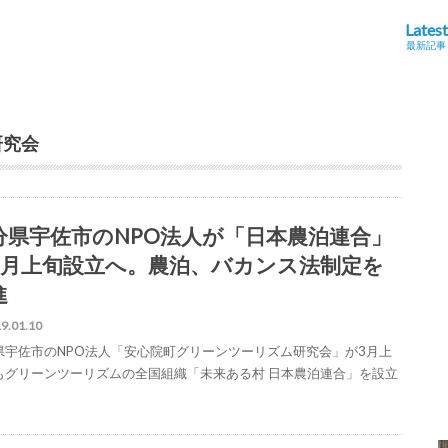
Latest
最新記事
研究会
分県宇佐市のNPO法人が「日本農泊連合」
3月上旬設立へ。農泊、バカンス法制定を
進
9.01.10
県宇佐市のNPO法人「安心院町グリーンツーリズム研究会」が3月上
もグリーンツーリズムの全国組織「未来ある村 日本農泊連合」を設立
。