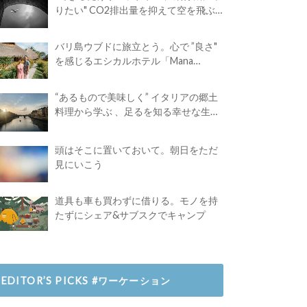
りたい" CO2排出量を抑えて空を飛ぶ
には？
バリ島ウブドに旅立とう。心で ”良さ"
を感じるエシカルホテル「Mana
Earthly Paradise」
“あるもので美味しく” イタリアの郷土
料理から学ぶ 、足るを知る幸せな生き
方
頭はそこに置いておいて。朝日をただ
見にいこう
道具も車も買わずに借りる。モノを持
たずにシェア&サブスクでキャンプ
EDITOR’S PICKS #ワーケーション