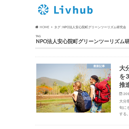
HOME
タグ : NPO法人安心院町グリーンツーリズム研究会
TAG
NPO法人安心院町グリーンツーリズム
大
最新記事
を
推
201
大分
旬に
する