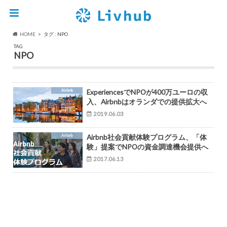
HOME
タグ : NPO
TAG
NPO
Airbnb
ExperiencesでNPOが400万ユーロの収
入、Airbnbはオランダでの提供拡大へ
2019.06.03
Airbnb
Airbnb社会貢献体験プログラム、「体
験」提案でNPOの資金調達機会提供へ
2017.06.13