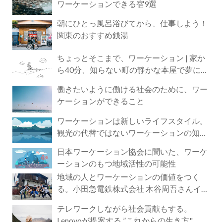
ワーケーションできる宿9選
朝にひとっ風呂浴びてから、仕事しよう！
関東のおすすめ銭湯
ちょっとそこまで、ワーケーション | 家か
ら40分、知らない町の静かな本屋で夢に近
づく4時間の旅
働きたいように働ける社会のために、ワー
ケーションができること
ワーケーションは新しいライフスタイル。
観光の代替ではないワーケーションの知ら
れざる魅力
日本ワーケーション協会に聞いた、ワーケ
ーションのもつ地域活性の可能性
地域の人とワーケーションの価値をつく
る。小田急電鉄株式会社 木谷周吾さんイン
タビュー
テレワークしながら社会貢献もする。
Lenovoが提案する ”これからの生き方"