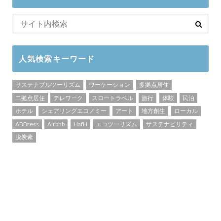
人気検索キーワード
サステナブルツーリズム
ワーケーション
多拠点居住
二拠点居住
テレワーク
スロートラベル
旅行
体験
民泊
ホテル
シェアリングエコノミー
アート
地方創生
ローカル
ADDress
Airbnb
HafH
エコツーリズム
サステナビリティ
脱炭素