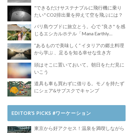
"できるだけサステナブルに飛行機に乗り
たい" CO2排出量を抑えて空を飛ぶには？
バリ島ウブドに旅立とう。心で ”良さ" を感
じるエシカルホテル「Mana Earthly
Paradise」
“あるもので美味しく” イタリアの郷土料理
から学ぶ 、足るを知る幸せな生き方
頭はそこに置いておいて。朝日をただ見に
いこう
道具も車も買わずに借りる。モノを持たず
にシェア&サブスクでキャンプ
EDITOR’S PICKS #ワーケーション
東京から好アクセス！温泉を満喫しながら