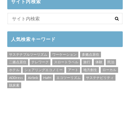
サイト内検索
人気検索キーワード
サステナブルツーリズム
ワーケーション
多拠点居住
二拠点居住
テレワーク
スロートラベル
旅行
体験
民泊
ホテル
シェアリングエコノミー
アート
地方創生
ローカル
ADDress
Airbnb
HafH
エコツーリズム
サステナビリティ
脱炭素