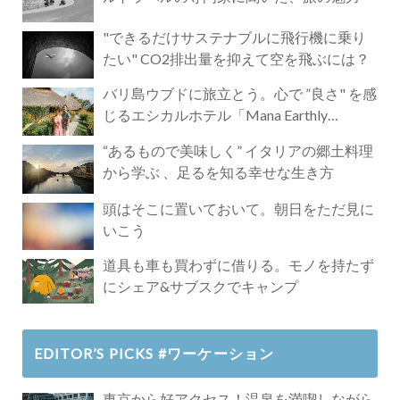
"できるだけサステナブルに飛行機に乗り
たい" CO2排出量を抑えて空を飛ぶには？
バリ島ウブドに旅立とう。心で ”良さ" を感
じるエシカルホテル「Mana Earthly
Paradise」
“あるもので美味しく” イタリアの郷土料理
から学ぶ 、足るを知る幸せな生き方
頭はそこに置いておいて。朝日をただ見に
いこう
道具も車も買わずに借りる。モノを持たず
にシェア&サブスクでキャンプ
EDITOR’S PICKS #ワーケーション
東京から好アクセス！温泉を満喫しながら