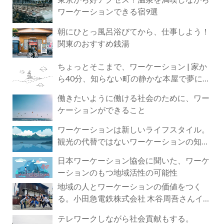
ワーケーションできる宿9選
朝にひとっ風呂浴びてから、仕事しよう！
関東のおすすめ銭湯
ちょっとそこまで、ワーケーション | 家か
ら40分、知らない町の静かな本屋で夢に近
づく4時間の旅
働きたいように働ける社会のために、ワー
ケーションができること
ワーケーションは新しいライフスタイル。
観光の代替ではないワーケーションの知ら
れざる魅力
日本ワーケーション協会に聞いた、ワーケ
ーションのもつ地域活性の可能性
地域の人とワーケーションの価値をつく
る。小田急電鉄株式会社 木谷周吾さんイン
タビュー
テレワークしながら社会貢献もする。