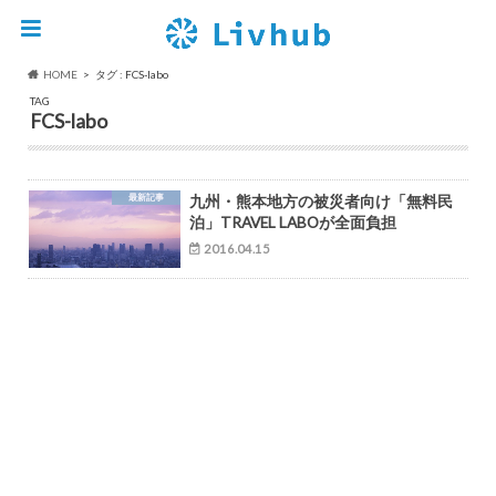
HOME
タグ : FCS-labo
TAG
FCS-labo
最新記事
九州・熊本地方の被災者向け「無料民
泊」TRAVEL LABOが全面負担
2016.04.15