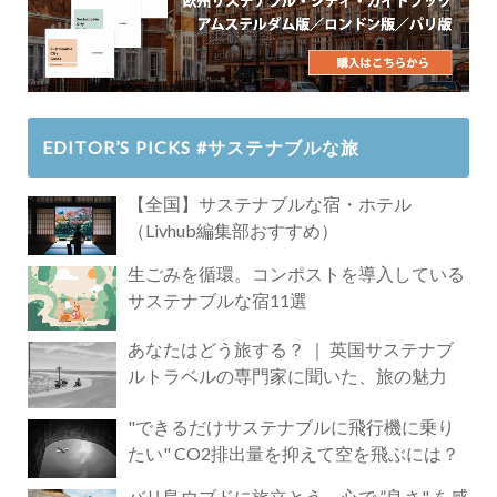
EDITOR’S PICKS #サステナブルな旅
【全国】サステナブルな宿・ホテル
（Livhub編集部おすすめ）
生ごみを循環。コンポストを導入している
サステナブルな宿11選
あなたはどう旅する？ ｜ 英国サステナブ
ルトラベルの専門家に聞いた、旅の魅力
"できるだけサステナブルに飛行機に乗り
たい" CO2排出量を抑えて空を飛ぶには？
バリ島ウブドに旅立とう。心で ”良さ" を感