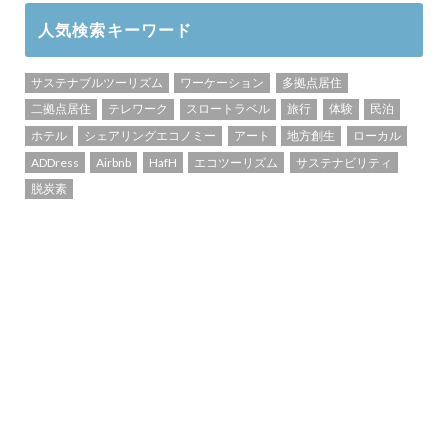
人気検索キーワード
サステナブルツーリズム
ワーケーション
多拠点居住
二拠点居住
テレワーク
スロートラベル
旅行
体験
民泊
ホテル
シェアリングエコノミー
アート
地方創生
ローカル
ADDress
Airbnb
HafH
エコツーリズム
サステナビリティ
脱炭素