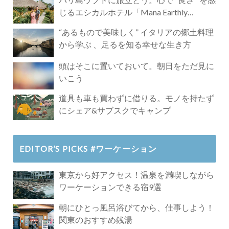
じるエシカルホテル「Mana Earthly
Paradise」
“あるもので美味しく” イタリアの郷土料理
から学ぶ 、足るを知る幸せな生き方
頭はそこに置いておいて。朝日をただ見に
いこう
道具も車も買わずに借りる。モノを持たず
にシェア&サブスクでキャンプ
EDITOR’S PICKS #ワーケーション
東京から好アクセス！温泉を満喫しながら
ワーケーションできる宿9選
朝にひとっ風呂浴びてから、仕事しよう！
関東のおすすめ銭湯