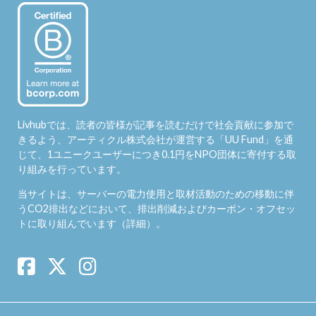
Livhubでは、読者の皆様が記事を読むだけで社会貢献に参加で
きるよう、アーティクル株式会社が運営する「
UU Fund
」を通
じて、1ユニークユーザーにつき0.1円をNPO団体に寄付する取
り組みを行っています。
当サイトは、サーバーの電力使用と取材活動のための移動に伴
うCO2排出などにおいて、排出削減およびカーボン・オフセッ
トに取り組んでいます（
詳細
）。