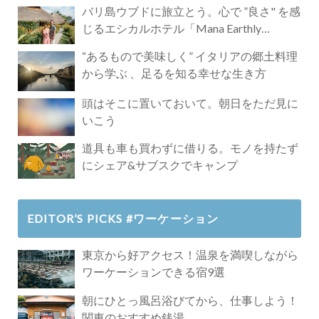
バリ島ウブドに旅立とう。心で ”良さ" を感
じるエシカルホテル「Mana Earthly
Paradise」
“あるもので美味しく” イタリアの郷土料理
から学ぶ 、足るを知る幸せな生き方
頭はそこに置いておいて。朝日をただ見に
いこう
道具も車も買わずに借りる。モノを持たず
にシェア&サブスクでキャンプ
EDITOR’S PICKS #ワーケーション
東京から好アクセス！温泉を満喫しながら
ワーケーションできる宿9選
朝にひとっ風呂浴びてから、仕事しよう！
関東のおすすめ銭湯