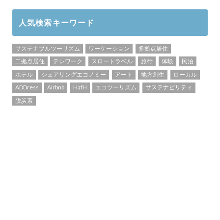
人気検索キーワード
サステナブルツーリズム
ワーケーション
多拠点居住
二拠点居住
テレワーク
スロートラベル
旅行
体験
民泊
ホテル
シェアリングエコノミー
アート
地方創生
ローカル
ADDress
Airbnb
HafH
エコツーリズム
サステナビリティ
脱炭素