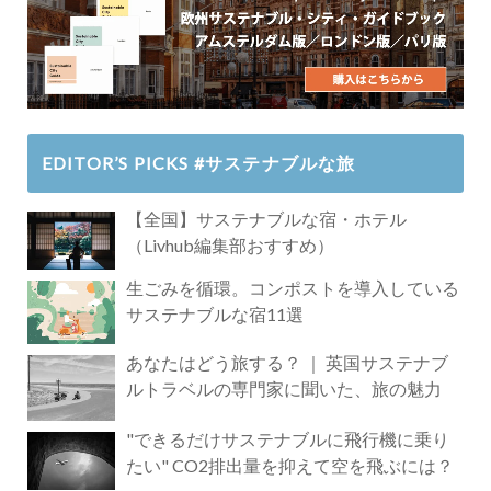
EDITOR’S PICKS #サステナブルな旅
【全国】サステナブルな宿・ホテル
（Livhub編集部おすすめ）
生ごみを循環。コンポストを導入している
サステナブルな宿11選
あなたはどう旅する？ ｜ 英国サステナブ
ルトラベルの専門家に聞いた、旅の魅力
"できるだけサステナブルに飛行機に乗り
たい" CO2排出量を抑えて空を飛ぶには？