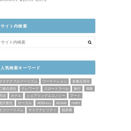
サイト内検索
人気検索キーワード
サステナブルツーリズム
ワーケーション
多拠点居住
二拠点居住
テレワーク
スロートラベル
旅行
体験
民泊
ホテル
シェアリングエコノミー
アート
地方創生
ローカル
ADDress
Airbnb
HafH
エコツーリズム
サステナビリティ
脱炭素