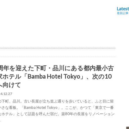
Latest
最新記事
0周年を迎えた下町・品川にある都内最小古
ホテル「Bamba Hotel Tokyo」、次の10
へ向けて
4.12.27
の下町、品川。古い長屋が立ち並ぶ通りを歩いていると、ふと目に留
さな看板。「Bamba Hotel Tokyo」。ここが、かつて「東京で一番
なホテル」として話題を呼んだ宿だ。築80年の長屋をリノベーション
…