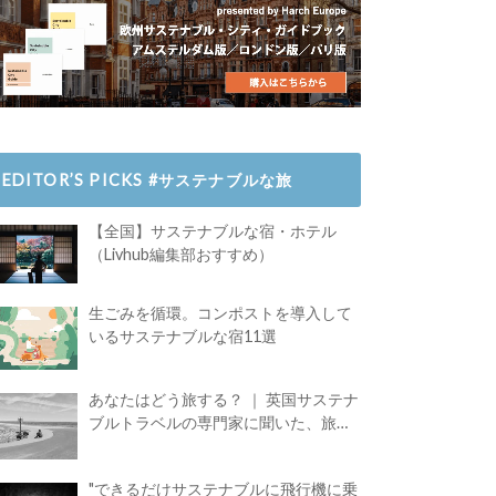
EDITOR’S PICKS #サステナブルな旅
【全国】サステナブルな宿・ホテル
（Livhub編集部おすすめ）
生ごみを循環。コンポストを導入して
いるサステナブルな宿11選
あなたはどう旅する？ ｜ 英国サステナ
ブルトラベルの専門家に聞いた、旅の
魅力
"できるだけサステナブルに飛行機に乗