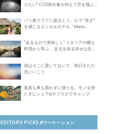
りたい" CO2排出量を抑えて空を飛ぶ
には？
バリ島ウブドに旅立とう。心で ”良さ"
を感じるエシカルホテル「Mana
Earthly Paradise」
“あるもので美味しく” イタリアの郷土
料理から学ぶ 、足るを知る幸せな生き
方
頭はそこに置いておいて。朝日をただ
見にいこう
道具も車も買わずに借りる。モノを持
たずにシェア&サブスクでキャンプ
EDITOR’S PICKS #ワーケーション