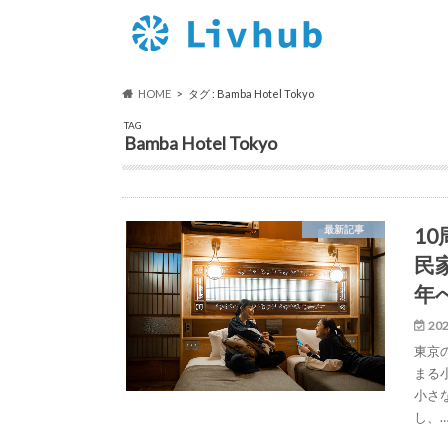
HOME
タグ : Bamba Hotel Tokyo
TAG
Bamba Hotel Tokyo
1
最新記事
民家
年
202
東京
まる小
小さ
し、