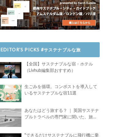
EDITOR’S PICKS #サステナブルな旅
【全国】サステナブルな宿・ホテル
（Livhub編集部おすすめ）
生ごみを循環。コンポストを導入して
いるサステナブルな宿11選
あなたはどう旅する？ ｜ 英国サステナ
ブルトラベルの専門家に聞いた、旅の
魅力
"できるだけサステナブルに飛行機に乗