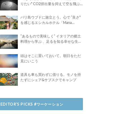
りたい" CO2排出量を抑えて空を飛ぶ
には？
バリ島ウブドに旅立とう。心で ”良さ"
を感じるエシカルホテル「Mana
Earthly Paradise」
“あるもので美味しく” イタリアの郷土
料理から学ぶ 、足るを知る幸せな生き
方
頭はそこに置いておいて。朝日をただ
見にいこう
道具も車も買わずに借りる。モノを持
たずにシェア&サブスクでキャンプ
EDITOR’S PICKS #ワーケーション