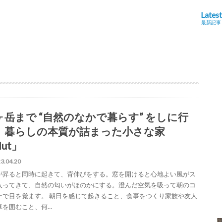
Latest
最新記事
ヶ岳まで “自然のなかで暮らす” をしに行
。暮らしの本質が詰まった小さな家
ut」
3.04.20
が昇ると同時に起きて、背伸びをする。窓を開けると心地よい風がス
入ってきて、自然の匂いがほのかにする。澄んだ空気を吸って朝のコ
ーで目を覚ます。 朝日を感じて起きること、食事をつくり家族や友人
卓を囲むこと、何…