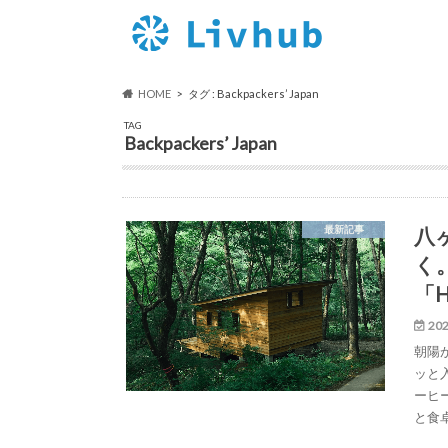
HOME
タグ : Backpackers’ Japan
TAG
Backpackers’ Japan
八
最新記事
く
「H
202
朝陽
ッと
ーヒ
と食