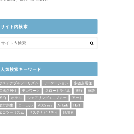
サイト内検索
人気検索キーワード
サステナブルツーリズム
ワーケーション
多拠点居住
二拠点居住
テレワーク
スロートラベル
旅行
体験
民泊
ホテル
シェアリングエコノミー
アート
地方創生
ローカル
ADDress
Airbnb
HafH
エコツーリズム
サステナビリティ
脱炭素