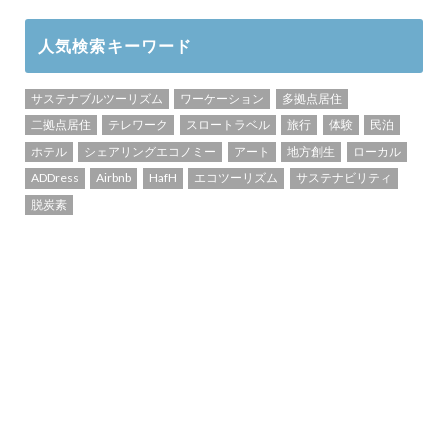
人気検索キーワード
サステナブルツーリズム
ワーケーション
多拠点居住
二拠点居住
テレワーク
スロートラベル
旅行
体験
民泊
ホテル
シェアリングエコノミー
アート
地方創生
ローカル
ADDress
Airbnb
HafH
エコツーリズム
サステナビリティ
脱炭素