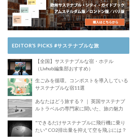
EDITOR’S PICKS #サステナブルな旅
【全国】サステナブルな宿・ホテル
（Livhub編集部おすすめ）
生ごみを循環。コンポストを導入している
サステナブルな宿11選
あなたはどう旅する？ ｜ 英国サステナブ
ルトラベルの専門家に聞いた、旅の魅力
"できるだけサステナブルに飛行機に乗り
たい" CO2排出量を抑えて空を飛ぶには？