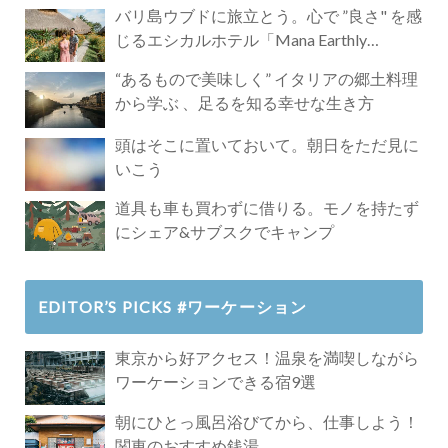
バリ島ウブドに旅立とう。心で ”良さ" を感
じるエシカルホテル「Mana Earthly
Paradise」
“あるもので美味しく” イタリアの郷土料理
から学ぶ 、足るを知る幸せな生き方
頭はそこに置いておいて。朝日をただ見に
いこう
道具も車も買わずに借りる。モノを持たず
にシェア&サブスクでキャンプ
EDITOR’S PICKS #ワーケーション
東京から好アクセス！温泉を満喫しながら
ワーケーションできる宿9選
朝にひとっ風呂浴びてから、仕事しよう！
関東のおすすめ銭湯