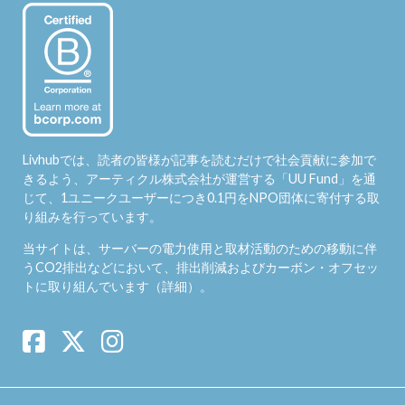
Livhubでは、読者の皆様が記事を読むだけで社会貢献に参加で
きるよう、アーティクル株式会社が運営する「
UU Fund
」を通
じて、1ユニークユーザーにつき0.1円をNPO団体に寄付する取
り組みを行っています。
当サイトは、サーバーの電力使用と取材活動のための移動に伴
うCO2排出などにおいて、排出削減およびカーボン・オフセッ
トに取り組んでいます（
詳細
）。