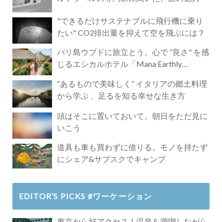
"できるだけサステナブルに飛行機に乗り
たい" CO2排出量を抑えて空を飛ぶには？
バリ島ウブドに旅立とう。心で ”良さ" を感
じるエシカルホテル「Mana Earthly
Paradise」
“あるもので美味しく” イタリアの郷土料理
から学ぶ 、足るを知る幸せな生き方
頭はそこに置いておいて。朝日をただ見に
いこう
道具も車も買わずに借りる。モノを持たず
にシェア&サブスクでキャンプ
EDITOR’S PICKS #ワーケーション
東京から好アクセス！温泉を満喫しながら