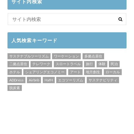
サイト内検索
人気検索キーワード
サステナブルツーリズム
ワーケーション
多拠点居住
二拠点居住
テレワーク
スロートラベル
旅行
体験
民泊
ホテル
シェアリングエコノミー
アート
地方創生
ローカル
ADDress
Airbnb
HafH
エコツーリズム
サステナビリティ
脱炭素