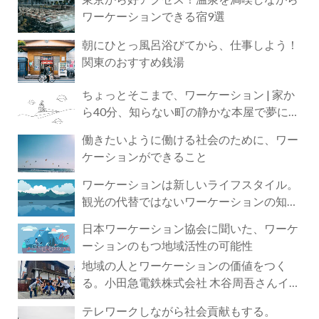
ワーケーションできる宿9選
朝にひとっ風呂浴びてから、仕事しよう！
関東のおすすめ銭湯
ちょっとそこまで、ワーケーション | 家か
ら40分、知らない町の静かな本屋で夢に近
づく4時間の旅
働きたいように働ける社会のために、ワー
ケーションができること
ワーケーションは新しいライフスタイル。
観光の代替ではないワーケーションの知ら
れざる魅力
日本ワーケーション協会に聞いた、ワーケ
ーションのもつ地域活性の可能性
地域の人とワーケーションの価値をつく
る。小田急電鉄株式会社 木谷周吾さんイン
タビュー
テレワークしながら社会貢献もする。