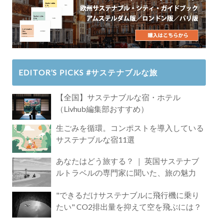
EDITOR’S PICKS #サステナブルな旅
【全国】サステナブルな宿・ホテル
（Livhub編集部おすすめ）
生ごみを循環。コンポストを導入している
サステナブルな宿11選
あなたはどう旅する？ ｜ 英国サステナブ
ルトラベルの専門家に聞いた、旅の魅力
"できるだけサステナブルに飛行機に乗り
たい" CO2排出量を抑えて空を飛ぶには？