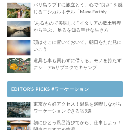
バリ島ウブドに旅立とう。心で ”良さ" を感
じるエシカルホテル「Mana Earthly
Paradise」
“あるもので美味しく” イタリアの郷土料理
から学ぶ 、足るを知る幸せな生き方
頭はそこに置いておいて。朝日をただ見に
いこう
道具も車も買わずに借りる。モノを持たず
にシェア&サブスクでキャンプ
EDITOR’S PICKS #ワーケーション
東京から好アクセス！温泉を満喫しながら
ワーケーションできる宿9選
朝にひとっ風呂浴びてから、仕事しよう！
関東のおすすめ銭湯