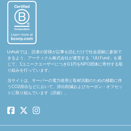
Livhubでは、読者の皆様が記事を読むだけで社会貢献に参加で
きるよう、アーティクル株式会社が運営する「
UU Fund
」を通
じて、1ユニークユーザーにつき0.1円をNPO団体に寄付する取
り組みを行っています。
当サイトは、サーバーの電力使用と取材活動のための移動に伴
うCO2排出などにおいて、排出削減およびカーボン・オフセッ
トに取り組んでいます（
詳細
）。