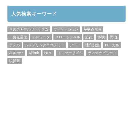
人気検索キーワード
サステナブルツーリズム
ワーケーション
多拠点居住
二拠点居住
テレワーク
スロートラベル
旅行
体験
民泊
ホテル
シェアリングエコノミー
アート
地方創生
ローカル
ADDress
Airbnb
HafH
エコツーリズム
サステナビリティ
脱炭素