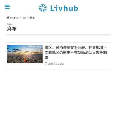
HOME
タグ : 麻布
TAG
麻布
法規制・条例
港区、民泊条例案を公表。住専地域・
文教地区の家主不在型民泊は日数を制
限
2017.12.22