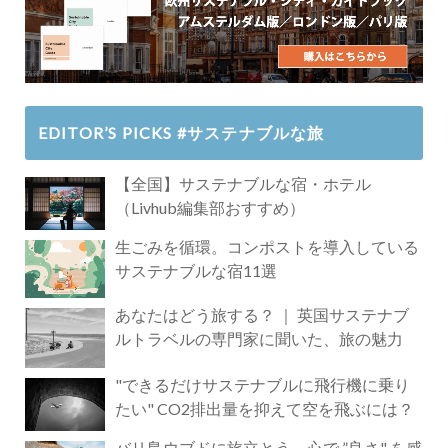
EDITOR’S PICKS #サステナブルな旅
【全国】サステナブルな宿・ホテル
（Livhub編集部おすすめ）
生ごみを循環。コンポストを導入している
サステナブルな宿11選
あなたはどう旅する？ ｜ 英国サステナブ
ルトラベルの専門家に聞いた、旅の魅力
"できるだけサステナブルに飛行機に乗り
たい" CO2排出量を抑えて空を飛ぶには？
バリ島ウブドに旅立とう。心で ”良さ" を感