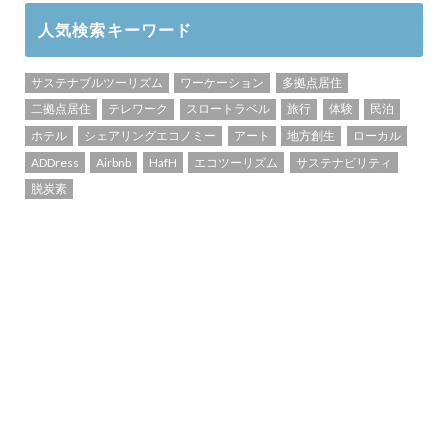
人気検索キーワード
サステナブルツーリズム
ワーケーション
多拠点居住
二拠点居住
テレワーク
スロートラベル
旅行
体験
民泊
ホテル
シェアリングエコノミー
アート
地方創生
ローカル
ADDress
Airbnb
HafH
エコツーリズム
サステナビリティ
脱炭素