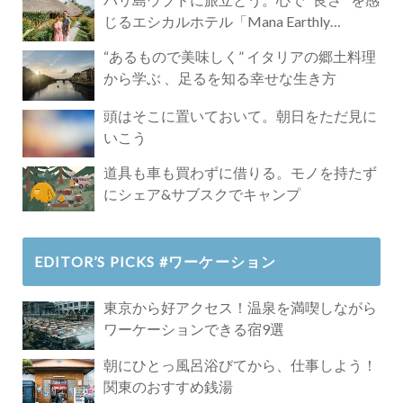
じるエシカルホテル「Mana Earthly
Paradise」
“あるもので美味しく” イタリアの郷土料理
から学ぶ 、足るを知る幸せな生き方
頭はそこに置いておいて。朝日をただ見に
いこう
道具も車も買わずに借りる。モノを持たず
にシェア&サブスクでキャンプ
EDITOR’S PICKS #ワーケーション
東京から好アクセス！温泉を満喫しながら
ワーケーションできる宿9選
朝にひとっ風呂浴びてから、仕事しよう！
関東のおすすめ銭湯