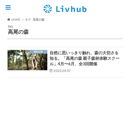
HOME
タグ : 高尾の森
TAG
高尾の森
最新記事
自然に思いっきり触れ、森の大切さを
知る。「高尾の森 親子森林体験スクー
ル」4月〜6月、全3回開催
2023.03.07