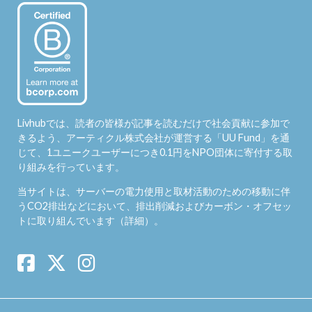
Livhubでは、読者の皆様が記事を読むだけで社会貢献に参加で
きるよう、アーティクル株式会社が運営する「
UU Fund
」を通
じて、1ユニークユーザーにつき0.1円をNPO団体に寄付する取
り組みを行っています。
当サイトは、サーバーの電力使用と取材活動のための移動に伴
うCO2排出などにおいて、排出削減およびカーボン・オフセッ
トに取り組んでいます（
詳細
）。