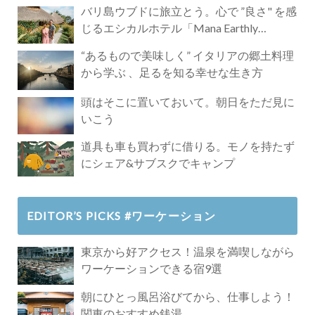
バリ島ウブドに旅立とう。心で ”良さ" を感
じるエシカルホテル「Mana Earthly
Paradise」
“あるもので美味しく” イタリアの郷土料理
から学ぶ 、足るを知る幸せな生き方
頭はそこに置いておいて。朝日をただ見に
いこう
道具も車も買わずに借りる。モノを持たず
にシェア&サブスクでキャンプ
EDITOR’S PICKS #ワーケーション
東京から好アクセス！温泉を満喫しながら
ワーケーションできる宿9選
朝にひとっ風呂浴びてから、仕事しよう！
関東のおすすめ銭湯