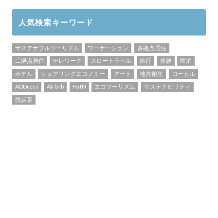
人気検索キーワード
サステナブルツーリズム
ワーケーション
多拠点居住
二拠点居住
テレワーク
スロートラベル
旅行
体験
民泊
ホテル
シェアリングエコノミー
アート
地方創生
ローカル
ADDress
Airbnb
HafH
エコツーリズム
サステナビリティ
脱炭素