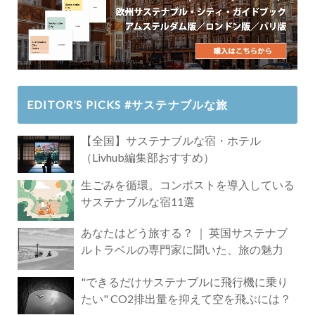
EDITOR’S PICKS #サステナブルな旅
【全国】サステナブルな宿・ホテル
（Livhub編集部おすすめ）
生ごみを循環。コンポストを導入している
サステナブルな宿11選
あなたはどう旅する？ ｜ 英国サステナブ
ルトラベルの専門家に聞いた、旅の魅力
"できるだけサステナブルに飛行機に乗り
たい" CO2排出量を抑えて空を飛ぶには？