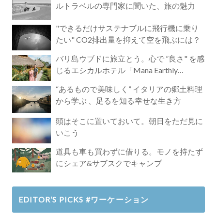
ルトラベルの専門家に聞いた、旅の魅力
"できるだけサステナブルに飛行機に乗り
たい" CO2排出量を抑えて空を飛ぶには？
バリ島ウブドに旅立とう。心で ”良さ" を感
じるエシカルホテル「Mana Earthly
Paradise」
“あるもので美味しく” イタリアの郷土料理
から学ぶ 、足るを知る幸せな生き方
頭はそこに置いておいて。朝日をただ見に
いこう
道具も車も買わずに借りる。モノを持たず
にシェア&サブスクでキャンプ
EDITOR’S PICKS #ワーケーション