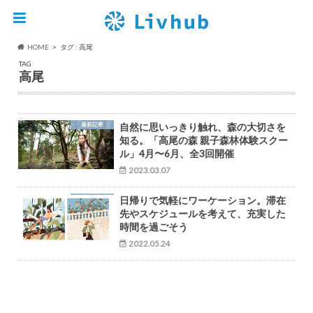
HOME
タグ : 高尾
TAG
高尾
最新記事
自然に思いっきり触れ、森の大切さを
知る。「高尾の森 親子森林体験スクー
ル」4月〜6月、全3回開催
2023.03.07
日帰りで気軽にワーケーション。滞在
先やスケジュールを考えて、充実した
時間を過ごそう
2022.05.24