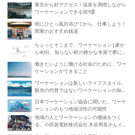
東京から好アクセス！温泉を満喫しながら
ワーケーションできる宿9選
朝にひとっ風呂浴びてから、仕事しよう！
関東のおすすめ銭湯
ちょっとそこまで、ワーケーション | 家か
ら40分、知らない町の静かな本屋で夢に近
づく4時間の旅
働きたいように働ける社会のために、ワー
ケーションができること
ワーケーションは新しいライフスタイル。
観光の代替ではないワーケーションの知ら
れざる魅力
日本ワーケーション協会に聞いた、ワーケ
ーションのもつ地域活性の可能性
地域の人とワーケーションの価値をつく
る。小田急電鉄株式会社 木谷周吾さんイン
タビュー