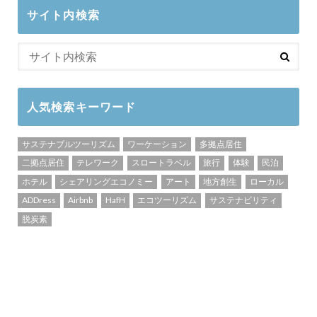
サイト内検索
人気検索キーワード
サステナブルツーリズム
ワーケーション
多拠点居住
二拠点居住
テレワーク
スロートラベル
旅行
体験
民泊
ホテル
シェアリングエコノミー
アート
地方創生
ローカル
ADDress
Airbnb
HafH
エコツーリズム
サステナビリティ
脱炭素