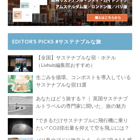
EDITOR’S PICKS #サステナブルな旅
【全国】サステナブルな宿・ホテル
（Livhub編集部おすすめ）
生ごみを循環。コンポストを導入している
サステナブルな宿11選
あなたはどう旅する？ ｜ 英国サステナブ
ルトラベルの専門家に聞いた、旅の魅力
"できるだけサステナブルに飛行機に乗り
たい" CO2排出量を抑えて空を飛ぶには？
バリ島ウブドに旅立とう。心で ”良さ" を感