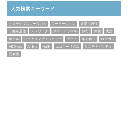
人気検索キーワード
サステナブルツーリズム
ワーケーション
多拠点居住
二拠点居住
テレワーク
スロートラベル
旅行
体験
民泊
ホテル
シェアリングエコノミー
アート
地方創生
ローカル
ADDress
Airbnb
HafH
エコツーリズム
サステナビリティ
脱炭素