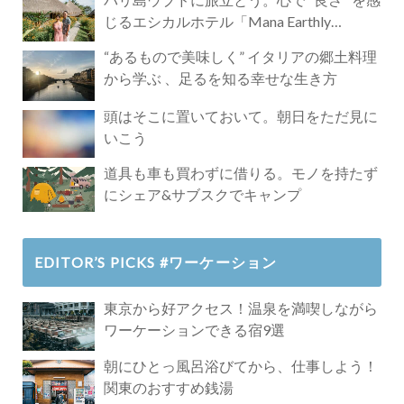
じるエシカルホテル「Mana Earthly
Paradise」
“あるもので美味しく” イタリアの郷土料理
から学ぶ 、足るを知る幸せな生き方
頭はそこに置いておいて。朝日をただ見に
いこう
道具も車も買わずに借りる。モノを持たず
にシェア&サブスクでキャンプ
EDITOR’S PICKS #ワーケーション
東京から好アクセス！温泉を満喫しながら
ワーケーションできる宿9選
朝にひとっ風呂浴びてから、仕事しよう！
関東のおすすめ銭湯