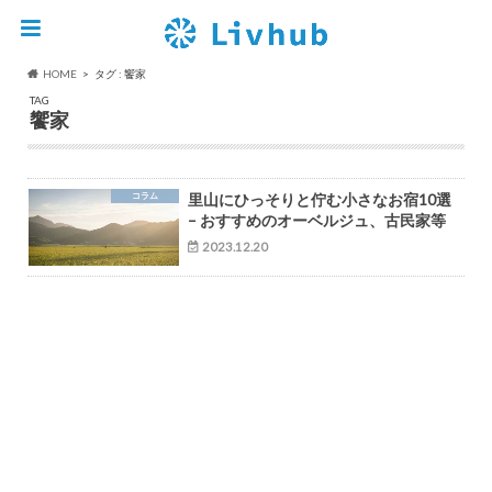
HOME
タグ : 饗家
TAG
饗家
コラム
里山にひっそりと佇む小さなお宿10選
– おすすめのオーベルジュ、古民家等
2023.12.20