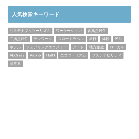
人気検索キーワード
サステナブルツーリズム
ワーケーション
多拠点居住
二拠点居住
テレワーク
スロートラベル
旅行
体験
民泊
ホテル
シェアリングエコノミー
アート
地方創生
ローカル
ADDress
Airbnb
HafH
エコツーリズム
サステナビリティ
脱炭素