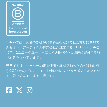
Livhubでは、読者の皆様が記事を読むだけで社会貢献に参加で
きるよう、アーティクル株式会社が運営する「
UU Fund
」を通
じて、1ユニークユーザーにつき0.1円をNPO団体に寄付する取
り組みを行っています。
当サイトは、サーバーの電力使用と取材活動のための移動に伴
うCO2排出などにおいて、排出削減およびカーボン・オフセッ
トに取り組んでいます（
詳細
）。