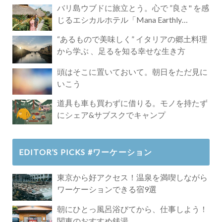
バリ島ウブドに旅立とう。心で ”良さ" を感
じるエシカルホテル「Mana Earthly
Paradise」
“あるもので美味しく” イタリアの郷土料理
から学ぶ 、足るを知る幸せな生き方
頭はそこに置いておいて。朝日をただ見に
いこう
道具も車も買わずに借りる。モノを持たず
にシェア&サブスクでキャンプ
EDITOR’S PICKS #ワーケーション
東京から好アクセス！温泉を満喫しながら
ワーケーションできる宿9選
朝にひとっ風呂浴びてから、仕事しよう！
関東のおすすめ銭湯