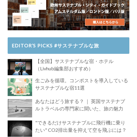
EDITOR’S PICKS #サステナブルな旅
【全国】サステナブルな宿・ホテル
（Livhub編集部おすすめ）
生ごみを循環。コンポストを導入している
サステナブルな宿11選
あなたはどう旅する？ ｜ 英国サステナブ
ルトラベルの専門家に聞いた、旅の魅力
"できるだけサステナブルに飛行機に乗り
たい" CO2排出量を抑えて空を飛ぶには？