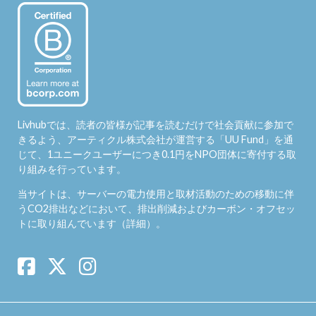
Livhubでは、読者の皆様が記事を読むだけで社会貢献に参加で
きるよう、アーティクル株式会社が運営する「
UU Fund
」を通
じて、1ユニークユーザーにつき0.1円をNPO団体に寄付する取
り組みを行っています。
当サイトは、サーバーの電力使用と取材活動のための移動に伴
うCO2排出などにおいて、排出削減およびカーボン・オフセッ
トに取り組んでいます（
詳細
）。