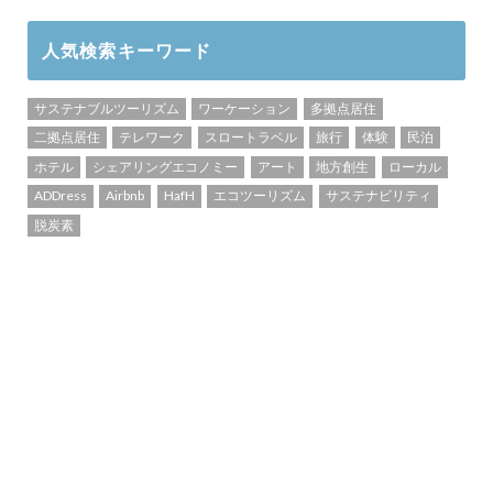
人気検索キーワード
サステナブルツーリズム
ワーケーション
多拠点居住
二拠点居住
テレワーク
スロートラベル
旅行
体験
民泊
ホテル
シェアリングエコノミー
アート
地方創生
ローカル
ADDress
Airbnb
HafH
エコツーリズム
サステナビリティ
脱炭素