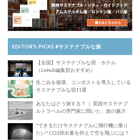
EDITOR’S PICKS #サステナブルな旅
【全国】サステナブルな宿・ホテル
（Livhub編集部おすすめ）
生ごみを循環。コンポストを導入している
サステナブルな宿11選
あなたはどう旅する？ ｜ 英国サステナブ
ルトラベルの専門家に聞いた、旅の魅力
"できるだけサステナブルに飛行機に乗り
たい" CO2排出量を抑えて空を飛ぶには？