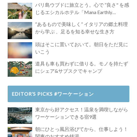
バリ島ウブドに旅立とう。心で ”良さ" を感
じるエシカルホテル「Mana Earthly
Paradise」
“あるもので美味しく” イタリアの郷土料理
から学ぶ 、足るを知る幸せな生き方
頭はそこに置いておいて。朝日をただ見に
いこう
道具も車も買わずに借りる。モノを持たず
にシェア&サブスクでキャンプ
EDITOR’S PICKS #ワーケーション
東京から好アクセス！温泉を満喫しながら
ワーケーションできる宿9選
朝にひとっ風呂浴びてから、仕事しよう！
関東のおすすめ銭湯