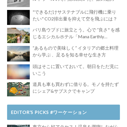
"できるだけサステナブルに飛行機に乗り
たい" CO2排出量を抑えて空を飛ぶには？
バリ島ウブドに旅立とう。心で ”良さ" を感
じるエシカルホテル「Mana Earthly
Paradise」
“あるもので美味しく” イタリアの郷土料理
から学ぶ 、足るを知る幸せな生き方
頭はそこに置いておいて。朝日をただ見に
いこう
道具も車も買わずに借りる。モノを持たず
にシェア&サブスクでキャンプ
EDITOR’S PICKS #ワーケーション
東京から好アクセス！温泉を満喫しながら