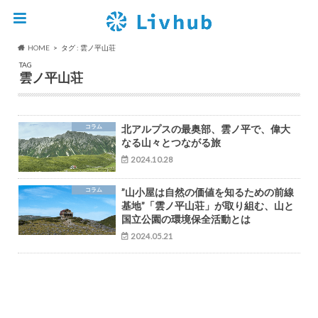
HOME
タグ : 雲ノ平山荘
TAG
雲ノ平山荘
コラム
北アルプスの最奥部、雲ノ平で、偉大
なる山々とつながる旅
2024.10.28
コラム
”山小屋は自然の価値を知るための前線
基地”「雲ノ平山荘」が取り組む、山と
国立公園の環境保全活動とは
2024.05.21