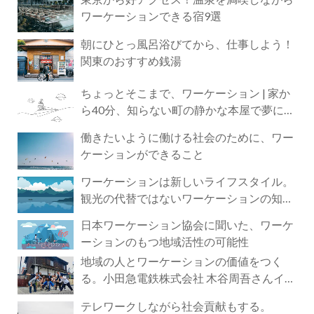
ワーケーションできる宿9選
朝にひとっ風呂浴びてから、仕事しよう！
関東のおすすめ銭湯
ちょっとそこまで、ワーケーション | 家か
ら40分、知らない町の静かな本屋で夢に近
づく4時間の旅
働きたいように働ける社会のために、ワー
ケーションができること
ワーケーションは新しいライフスタイル。
観光の代替ではないワーケーションの知ら
れざる魅力
日本ワーケーション協会に聞いた、ワーケ
ーションのもつ地域活性の可能性
地域の人とワーケーションの価値をつく
る。小田急電鉄株式会社 木谷周吾さんイン
タビュー
テレワークしながら社会貢献もする。