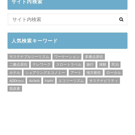
サイト内検索
人気検索キーワード
サステナブルツーリズム
ワーケーション
多拠点居住
二拠点居住
テレワーク
スロートラベル
旅行
体験
民泊
ホテル
シェアリングエコノミー
アート
地方創生
ローカル
ADDress
Airbnb
HafH
エコツーリズム
サステナビリティ
脱炭素