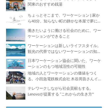
関東のおすすめ銭湯
ちょっとそこまで、ワーケーション | 家か
ら40分、知らない町の静かな本屋で夢に近
づく4時間の旅
働きたいように働ける社会のために、ワー
ケーションができること
ワーケーションは新しいライフスタイル。
観光の代替ではないワーケーションの知ら
れざる魅力
日本ワーケーション協会に聞いた、ワーケ
ーションのもつ地域活性の可能性
地域の人とワーケーションの価値をつく
る。小田急電鉄株式会社 木谷周吾さんイン
タビュー
テレワークしながら社会貢献もする。
Lenovoが提案する ”これからの生き方"