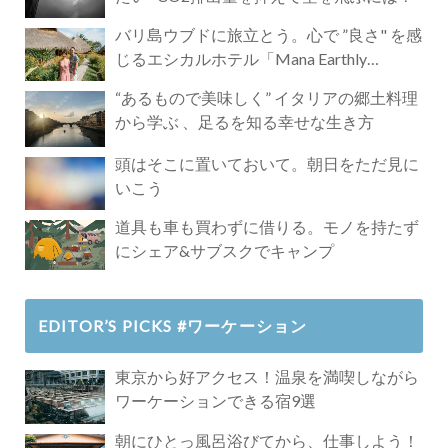
バリ島ウブドに旅立とう。心で ”良さ" を感
じるエシカルホテル「Mana Earthly
Paradise」
“あるもので美味しく” イタリアの郷土料理
から学ぶ 、足るを知る幸せな生き方
頭はそこに置いておいて。朝日をただ見に
いこう
道具も車も買わずに借りる。モノを持たず
にシェア&サブスクでキャンプ
EDITOR’S PICKS #ワーケーション
東京から好アクセス！温泉を満喫しながら
ワーケーションできる宿9選
朝にひとっ風呂浴びてから、仕事しよう！