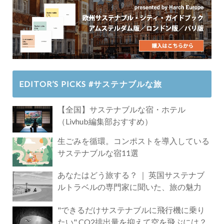
EDITOR’S PICKS #サステナブルな旅
【全国】サステナブルな宿・ホテル
（Livhub編集部おすすめ）
生ごみを循環。コンポストを導入している
サステナブルな宿11選
あなたはどう旅する？ ｜ 英国サステナブ
ルトラベルの専門家に聞いた、旅の魅力
"できるだけサステナブルに飛行機に乗り
たい" CO2排出量を抑えて空を飛ぶには？