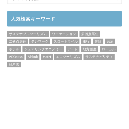
人気検索キーワード
サステナブルツーリズム
ワーケーション
多拠点居住
二拠点居住
テレワーク
スロートラベル
旅行
体験
民泊
ホテル
シェアリングエコノミー
アート
地方創生
ローカル
ADDress
Airbnb
HafH
エコツーリズム
サステナビリティ
脱炭素