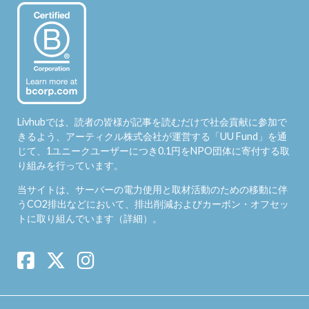
Livhubでは、読者の皆様が記事を読むだけで社会貢献に参加で
きるよう、アーティクル株式会社が運営する「
UU Fund
」を通
じて、1ユニークユーザーにつき0.1円をNPO団体に寄付する取
り組みを行っています。
当サイトは、サーバーの電力使用と取材活動のための移動に伴
うCO2排出などにおいて、排出削減およびカーボン・オフセッ
トに取り組んでいます（
詳細
）。