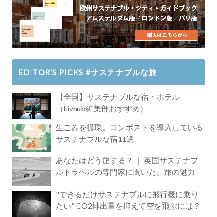
EDITOR’S PICKS #サステナブルな旅
【全国】サステナブルな宿・ホテル
（Livhub編集部おすすめ）
生ごみを循環。コンポストを導入している
サステナブルな宿11選
あなたはどう旅する？ ｜ 英国サステナブ
ルトラベルの専門家に聞いた、旅の魅力
"できるだけサステナブルに飛行機に乗り
たい" CO2排出量を抑えて空を飛ぶには？