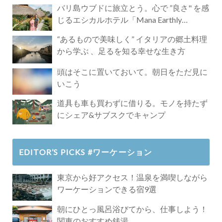
バリ島ウブドに旅立とう。心で ”良さ" を感
じるエシカルホテル「Mana Earthly
Paradise」
“あるもので美味しく” イタリアの郷土料理
から学ぶ 、足るを知る幸せな生き方
頭はそこに置いておいて。朝日をただ見に
いこう
道具も車も買わずに借りる。モノを持たず
にシェア&サブスクでキャンプ
EDITOR’S PICKS #ワーケーション
東京から好アクセス！温泉を満喫しながら
ワーケーションできる宿9選
朝にひとっ風呂浴びてから、仕事しよう！
関東のおすすめ銭湯