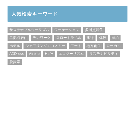
人気検索キーワード
サステナブルツーリズム
ワーケーション
多拠点居住
二拠点居住
テレワーク
スロートラベル
旅行
体験
民泊
ホテル
シェアリングエコノミー
アート
地方創生
ローカル
ADDress
Airbnb
HafH
エコツーリズム
サステナビリティ
脱炭素