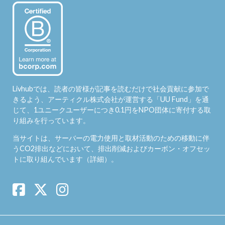
Livhubでは、読者の皆様が記事を読むだけで社会貢献に参加で
きるよう、アーティクル株式会社が運営する「
UU Fund
」を通
じて、1ユニークユーザーにつき0.1円をNPO団体に寄付する取
り組みを行っています。
当サイトは、サーバーの電力使用と取材活動のための移動に伴
うCO2排出などにおいて、排出削減およびカーボン・オフセッ
トに取り組んでいます（
詳細
）。