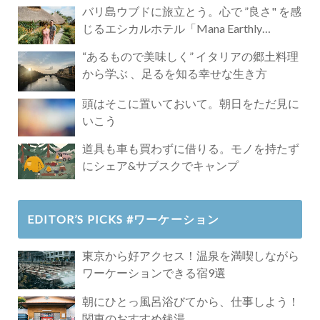
バリ島ウブドに旅立とう。心で ”良さ" を感
じるエシカルホテル「Mana Earthly
Paradise」
“あるもので美味しく” イタリアの郷土料理
から学ぶ 、足るを知る幸せな生き方
頭はそこに置いておいて。朝日をただ見に
いこう
道具も車も買わずに借りる。モノを持たず
にシェア&サブスクでキャンプ
EDITOR’S PICKS #ワーケーション
東京から好アクセス！温泉を満喫しながら
ワーケーションできる宿9選
朝にひとっ風呂浴びてから、仕事しよう！
関東のおすすめ銭湯