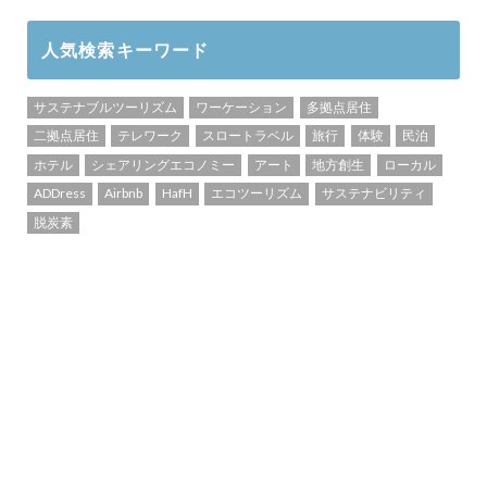
人気検索キーワード
サステナブルツーリズム
ワーケーション
多拠点居住
二拠点居住
テレワーク
スロートラベル
旅行
体験
民泊
ホテル
シェアリングエコノミー
アート
地方創生
ローカル
ADDress
Airbnb
HafH
エコツーリズム
サステナビリティ
脱炭素