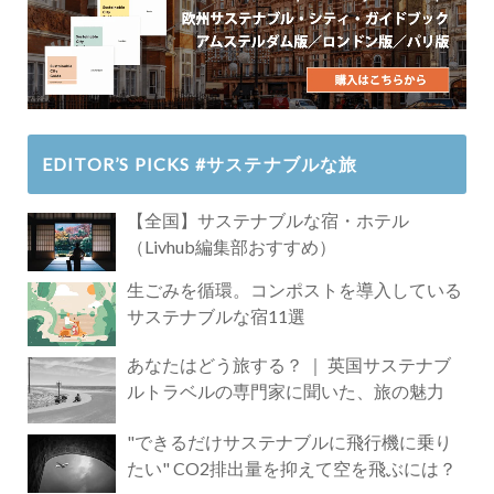
EDITOR’S PICKS #サステナブルな旅
【全国】サステナブルな宿・ホテル
（Livhub編集部おすすめ）
生ごみを循環。コンポストを導入している
サステナブルな宿11選
あなたはどう旅する？ ｜ 英国サステナブ
ルトラベルの専門家に聞いた、旅の魅力
"できるだけサステナブルに飛行機に乗り
たい" CO2排出量を抑えて空を飛ぶには？