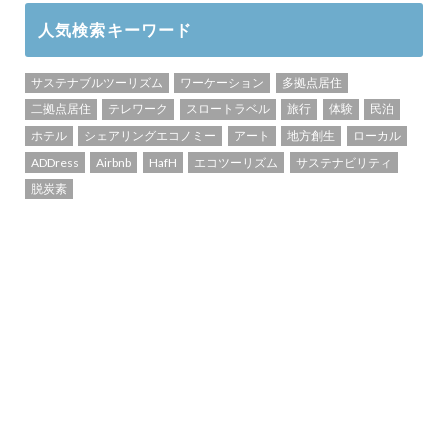
人気検索キーワード
サステナブルツーリズム
ワーケーション
多拠点居住
二拠点居住
テレワーク
スロートラベル
旅行
体験
民泊
ホテル
シェアリングエコノミー
アート
地方創生
ローカル
ADDress
Airbnb
HafH
エコツーリズム
サステナビリティ
脱炭素