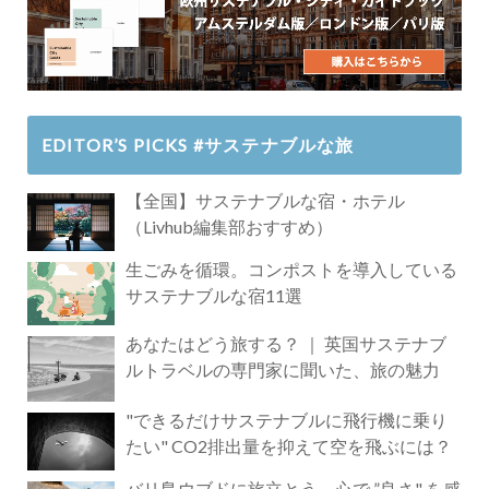
EDITOR’S PICKS #サステナブルな旅
【全国】サステナブルな宿・ホテル
（Livhub編集部おすすめ）
生ごみを循環。コンポストを導入している
サステナブルな宿11選
あなたはどう旅する？ ｜ 英国サステナブ
ルトラベルの専門家に聞いた、旅の魅力
"できるだけサステナブルに飛行機に乗り
たい" CO2排出量を抑えて空を飛ぶには？
バリ島ウブドに旅立とう。心で ”良さ" を感