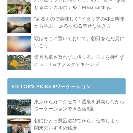
じるエシカルホテル「Mana Earthly
Paradise」
“あるもので美味しく” イタリアの郷土料理
から学ぶ 、足るを知る幸せな生き方
頭はそこに置いておいて。朝日をただ見に
いこう
道具も車も買わずに借りる。モノを持たず
にシェア&サブスクでキャンプ
EDITOR’S PICKS #ワーケーション
東京から好アクセス！温泉を満喫しながら
ワーケーションできる宿9選
朝にひとっ風呂浴びてから、仕事しよう！
関東のおすすめ銭湯