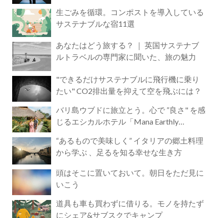
生ごみを循環。コンポストを導入している
サステナブルな宿11選
あなたはどう旅する？ ｜ 英国サステナブ
ルトラベルの専門家に聞いた、旅の魅力
"できるだけサステナブルに飛行機に乗り
たい" CO2排出量を抑えて空を飛ぶには？
バリ島ウブドに旅立とう。心で ”良さ" を感
じるエシカルホテル「Mana Earthly
Paradise」
“あるもので美味しく” イタリアの郷土料理
から学ぶ 、足るを知る幸せな生き方
頭はそこに置いておいて。朝日をただ見に
いこう
道具も車も買わずに借りる。モノを持たず
にシェア&サブスクでキャンプ