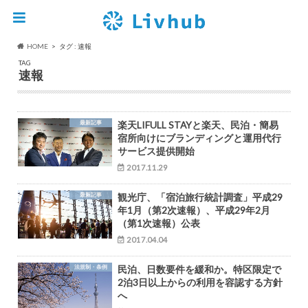
HOME
タグ : 速報
TAG
速報
最新記事
楽天LIFULL STAYと楽天、民泊・簡易
宿所向けにブランディングと運用代行
サービス提供開始
2017.11.29
最新記事
観光庁、「宿泊旅行統計調査」平成29
年1月（第2次速報）、平成29年2月
（第1次速報）公表
2017.04.04
法規制・条例
民泊、日数要件を緩和か。特区限定で
2泊3日以上からの利用を容認する方針
へ