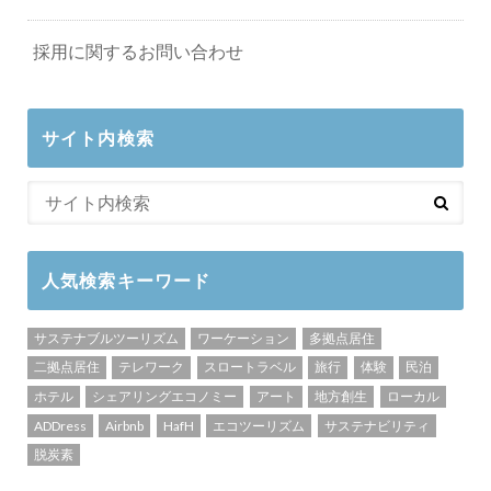
採用に関するお問い合わせ
サイト内検索
人気検索キーワード
サステナブルツーリズム
ワーケーション
多拠点居住
二拠点居住
テレワーク
スロートラベル
旅行
体験
民泊
ホテル
シェアリングエコノミー
アート
地方創生
ローカル
ADDress
Airbnb
HafH
エコツーリズム
サステナビリティ
脱炭素