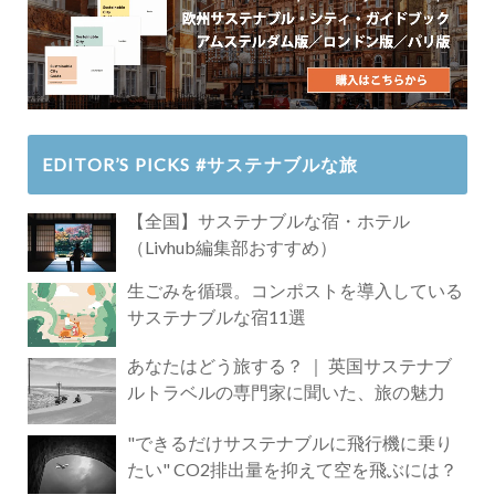
EDITOR’S PICKS #サステナブルな旅
【全国】サステナブルな宿・ホテル
（Livhub編集部おすすめ）
生ごみを循環。コンポストを導入している
サステナブルな宿11選
あなたはどう旅する？ ｜ 英国サステナブ
ルトラベルの専門家に聞いた、旅の魅力
"できるだけサステナブルに飛行機に乗り
たい" CO2排出量を抑えて空を飛ぶには？