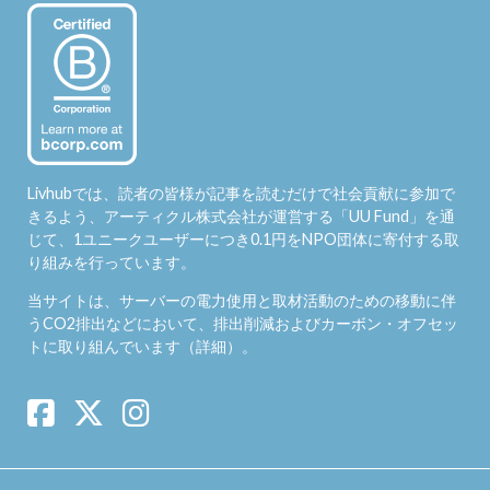
Livhubでは、読者の皆様が記事を読むだけで社会貢献に参加で
きるよう、アーティクル株式会社が運営する「
UU Fund
」を通
じて、1ユニークユーザーにつき0.1円をNPO団体に寄付する取
り組みを行っています。
当サイトは、サーバーの電力使用と取材活動のための移動に伴
うCO2排出などにおいて、排出削減およびカーボン・オフセッ
トに取り組んでいます（
詳細
）。