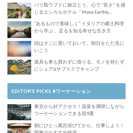
バリ島ウブドに旅立とう。心で ”良さ" を感
じるエシカルホテル「Mana Earthly
Paradise」
“あるもので美味しく” イタリアの郷土料理
から学ぶ 、足るを知る幸せな生き方
頭はそこに置いておいて。朝日をただ見に
いこう
道具も車も買わずに借りる。モノを持たず
にシェア&サブスクでキャンプ
EDITOR’S PICKS #ワーケーション
東京から好アクセス！温泉を満喫しながら
ワーケーションできる宿9選
朝にひとっ風呂浴びてから、仕事しよう！
関東のおすすめ銭湯