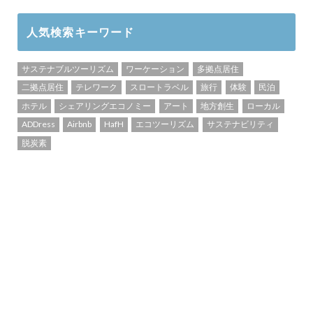
人気検索キーワード
サステナブルツーリズム
ワーケーション
多拠点居住
二拠点居住
テレワーク
スロートラベル
旅行
体験
民泊
ホテル
シェアリングエコノミー
アート
地方創生
ローカル
ADDress
Airbnb
HafH
エコツーリズム
サステナビリティ
脱炭素