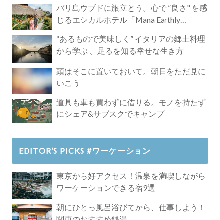
バリ島ウブドに旅立とう。心で ”良さ" を感
じるエシカルホテル「Mana Earthly
Paradise」
“あるもので美味しく” イタリアの郷土料理
から学ぶ 、足るを知る幸せな生き方
頭はそこに置いておいて。朝日をただ見に
いこう
道具も車も買わずに借りる。モノを持たず
にシェア&サブスクでキャンプ
EDITOR’S PICKS #ワーケーション
東京から好アクセス！温泉を満喫しながら
ワーケーションできる宿9選
朝にひとっ風呂浴びてから、仕事しよう！
関東のおすすめ銭湯