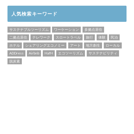
人気検索キーワード
サステナブルツーリズム
ワーケーション
多拠点居住
二拠点居住
テレワーク
スロートラベル
旅行
体験
民泊
ホテル
シェアリングエコノミー
アート
地方創生
ローカル
ADDress
Airbnb
HafH
エコツーリズム
サステナビリティ
脱炭素