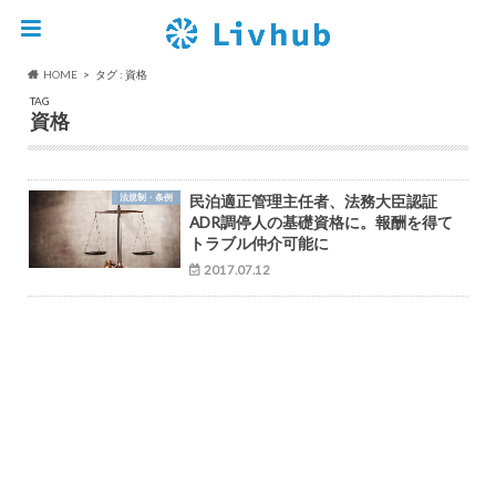
HOME
タグ : 資格
TAG
資格
法規制・条例
民泊適正管理主任者、法務大臣認証
ADR調停人の基礎資格に。報酬を得て
トラブル仲介可能に
2017.07.12