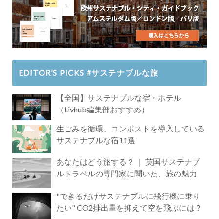
EDITOR’S PICKS #サステナブルな旅
【全国】サステナブルな宿・ホテル
（Livhub編集部おすすめ）
生ごみを循環。コンポストを導入している
サステナブルな宿11選
あなたはどう旅する？ ｜ 英国サステナブ
ルトラベルの専門家に聞いた、旅の魅力
"できるだけサステナブルに飛行機に乗り
たい" CO2排出量を抑えて空を飛ぶには？