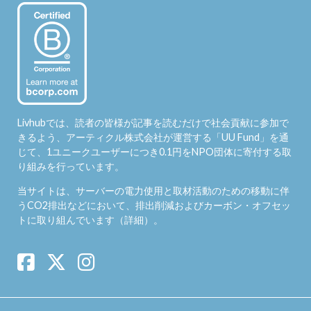
Livhubでは、読者の皆様が記事を読むだけで社会貢献に参加で
きるよう、アーティクル株式会社が運営する「
UU Fund
」を通
じて、1ユニークユーザーにつき0.1円をNPO団体に寄付する取
り組みを行っています。
当サイトは、サーバーの電力使用と取材活動のための移動に伴
うCO2排出などにおいて、排出削減およびカーボン・オフセッ
トに取り組んでいます（
詳細
）。